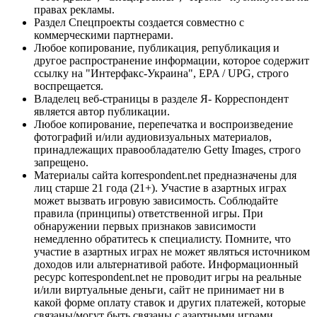
правах рекламы.
Раздел Спецпроекты создается совместно с
коммерческими партнерами.
Любое копирование, публикация, републикация и
другое распространение информации, которое содержит
ссылку на "Интерфакс-Украина", EPA / UPG, строго
воспрещается.
Владелец веб-страницы в разделе Я- Корреспондент
является автор публикации.
Любое копирование, перепечатка и воспроизведение
фотографий и/или аудиовизуальных материалов,
принадлежащих правообладателю Getty Images, строго
запрещено.
Материалы сайта korrespondent.net предназначены для
лиц старше 21 года (21+). Участие в азартных играх
может вызвать игровую зависимость. Соблюдайте
правила (принципы) ответственной игры. При
обнаружении первых признаков зависимости
немедленно обратитесь к специалисту. Помните, что
участие в азартных играх не может являться источником
доходов или альтернативой работе. Информационный
ресурс korrespondent.net не проводит игры на реальные
и/или виртуальные деньги, сайт не принимает ни в
какой форме оплату ставок и других платежей, которые
связаны/могут быть связаны с азартными играми,