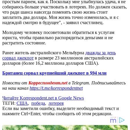
простым парнем, как я. Поскольку мне улыбнулась удача, я не
собираюсь больше участвовать в лотереях. Но должен сказать,
что ради шанса навсегда поменять свою жизнь стоит
заплатить два доллара. Моя жизнь точно изменилась, и я с
надеждой смотрю в будущее", - заявил счастливец.
Молодому человеку посоветовали обратиться к услугам
юриста, чтобы правильно распорядиться деньгами и не
растратить состояние.
Ранее житель австралийского Мельбурна
дважды за день
сорвал джекпот
в размере 23 миллионов австралийских
долларов (более 16,2 миллиона долларов США).
Британец сорвал крупнейший джекпот в $94 млн
Новости от
Корреспондент.net
в Telegram. Подписывайтесь
на наш канал
https://t.me/korrespondentnet
Читайте Korrespondent.net в Google News
ТЕГИ:
США
,
победа
,
лотерея
Если вы заметили ошибку, выделите необходимый текст и
нажмите Ctrl+Enter, чтобы сообщить об этом редакции.