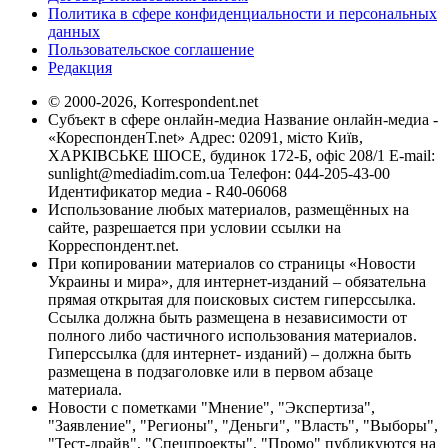
Политика в сфере конфиденциальности и персональных
данных
Пользовательское соглашение
Редакция
© 2000-2026, Korrespondent.net
Субъект в сфере онлайн-медиа Название онлайн-медиа -
«КореспонденТ.net» Адрес: 02091, місто Київ,
ХАРКІВСЬКЕ ШОСЕ, будинок 172-Б, офіс 208/1 E-mail:
sunlight@mediadim.com.ua
Телефон: 044-205-43-00
Идентификатор медиа - R40-06068
Использование любых материалов, размещённых на
сайте, разрешается при условии ссылки на
Корреспондент.net.
При копировании материалов со страницы «Новости
Украины и мира», для интернет-изданий – обязательна
прямая открытая для поисковых систем гиперссылка.
Ссылка должна быть размещена в независимости от
полного либо частичного использования материалов.
Гиперссылка (для интернет- изданий) – должна быть
размещена в подзаголовке или в первом абзаце
материала.
Новости с пометками "Мнение", "Экспертиза",
"Заявление", "Регионы", "Деньги", "Власть", "Выборы",
"Тест-драйв", "Спецпроекты", "Промо" публикуются на