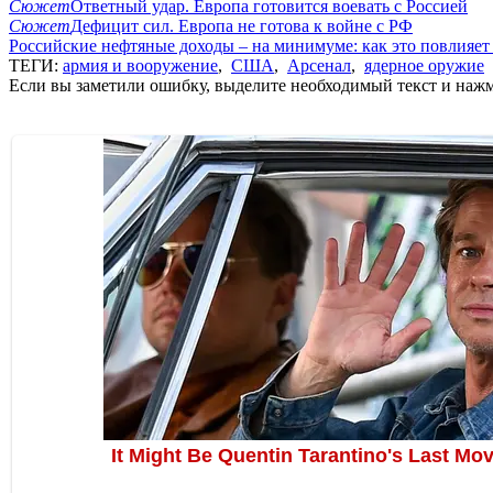
Сюжет
Ответный удар. Европа готовится воевать с Россией
Сюжет
Дефицит сил. Европа не готова к войне с РФ
Российские нефтяные доходы – на минимуме: как это повлияет
ТЕГИ:
армия и вооружение
,
США
,
Арсенал
,
ядерное оружие
Если вы заметили ошибку, выделите необходимый текст и нажми