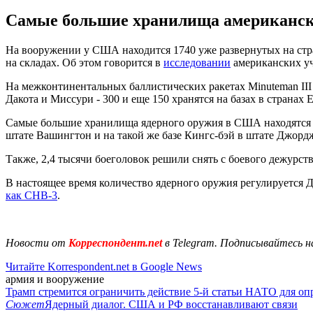
Самые большие хранилища американског
На вооружении у США находится 1740 уже развернутых на страт
на складах. Об этом говорится в
исследовании
американских уче
На межконтинентальных баллистических ракетах Minuteman III и
Дакота и Миссури - 300 и еще 150 хранятся на базах в странах 
Самые большие хранилища ядерного оружия в США находятся в
штате Вашингтон и на такой же базе Кингс-бэй в штате Джорд
Также, 2,4 тысячи боеголовок решили снять с боевого дежурств
В настоящее время количество ядерного оружия регулируется
как СНВ-3
.
Новости от
Корреспондент.net
в Telegram. Подписывайтесь н
Читайте Korrespondent.net в Google News
армия и вооружение
Трамп стремится ограничить действие 5-й статьи НАТО для оп
Сюжет
Ядерный диалог. США и РФ восстанавливают связи