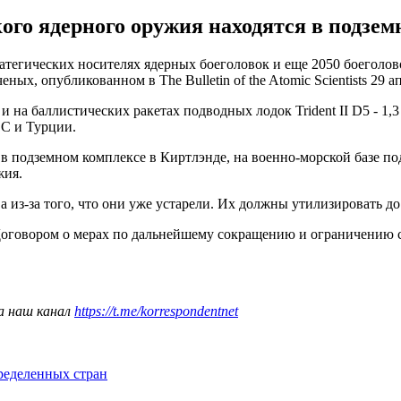
о ядерного оружия находятся в подземн
егических носителях ядерных боеголовок и еще 2050 боеголовок
ных, опубликованном в The Bulletin of the Atomic Scientists 29 а
 на баллистических ракетах подводных лодок Trident II D5 - 1,
ЕС и Турции.
 подземном комплексе в Киртлэнде, на военно-морской базе по
жия.
а из-за того, что они уже устарели. Их должны утилизировать д
 Договором о мерах по дальнейшему сокращению и ограничению
а наш канал
https://t.me/korrespondentnet
ределенных стран