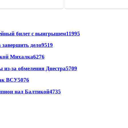
рейный билет с выигрышем
11995
а завершить дело
9519
цкой Михалка
6276
ы из-за обмеления Днестра
5709
так ВСУ
5076
шпион над Балтикой
4735