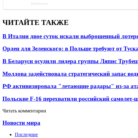
ЧИТАЙТЕ ТАКЖЕ
В Италии двое суток искали выброшенный лоте
Орден для Зеленского: в Польше требуют от Туск
В Беларуси осудили лидера группы Ляпис Трубе
Молдова задействовала стратегический запас вод
РФ активизировала "летающие радары" из-за а
Польские F-16 перехватили российский самолет-
Читать комментарии
Новости мира
Последние