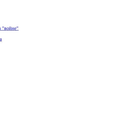
в "войне"
а