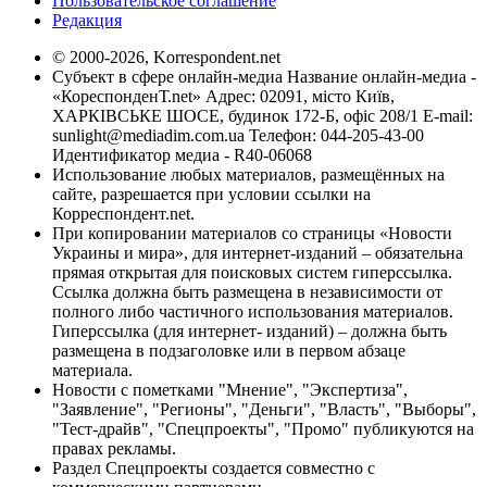
Пользовательское соглашение
Редакция
© 2000-2026, Korrespondent.net
Субъект в сфере онлайн-медиа Название онлайн-медиа -
«КореспонденТ.net» Адрес: 02091, місто Київ,
ХАРКІВСЬКЕ ШОСЕ, будинок 172-Б, офіс 208/1 E-mail:
sunlight@mediadim.com.ua
Телефон: 044-205-43-00
Идентификатор медиа - R40-06068
Использование любых материалов, размещённых на
сайте, разрешается при условии ссылки на
Корреспондент.net.
При копировании материалов со страницы «Новости
Украины и мира», для интернет-изданий – обязательна
прямая открытая для поисковых систем гиперссылка.
Ссылка должна быть размещена в независимости от
полного либо частичного использования материалов.
Гиперссылка (для интернет- изданий) – должна быть
размещена в подзаголовке или в первом абзаце
материала.
Новости с пометками "Мнение", "Экспертиза",
"Заявление", "Регионы", "Деньги", "Власть", "Выборы",
"Тест-драйв", "Спецпроекты", "Промо" публикуются на
правах рекламы.
Раздел Спецпроекты создается совместно с