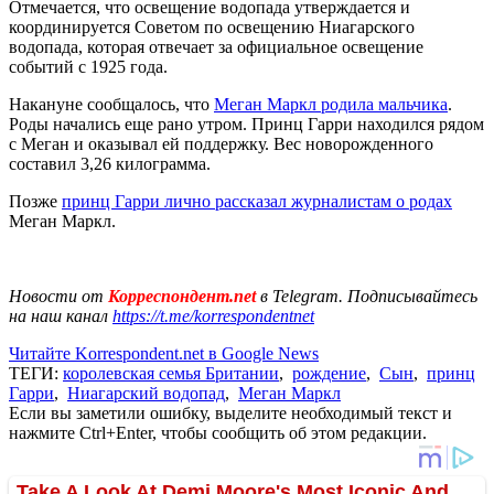
Отмечается, что освещение водопада утверждается и
координируется Советом по освещению Ниагарского
водопада, которая отвечает за официальное освещение
событий с 1925 года.
Накануне сообщалось, что
Меган Маркл родила мальчика
.
Роды начались еще рано утром. Принц Гарри находился рядом
с Меган и оказывал ей поддержку. Вес новорожденного
составил 3,26 килограмма.
Позже
принц Гарри лично рассказал журналистам о родах
Меган Маркл.
Новости от
Корреспондент.net
в Telegram. Подписывайтесь
на наш канал
https://t.me/korrespondentnet
Читайте Korrespondent.net в Google News
ТЕГИ:
королевская семья Британии
,
рождение
,
Сын
,
принц
Гарри
,
Ниагарский водопад
,
Меган Маркл
Если вы заметили ошибку, выделите необходимый текст и
нажмите Ctrl+Enter, чтобы сообщить об этом редакции.