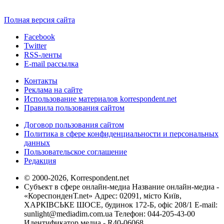
Полная версия сайта
Facebook
Twitter
RSS-ленты
E-mail рассылка
Контакты
Реклама на сайте
Использование материалов korrespondent.net
Правила пользования сайтом
Договор пользования сайтом
Политика в сфере конфиденциальности и персональных
данных
Пользовательское соглашение
Редакция
© 2000-2026, Korrespondent.net
Субъект в сфере онлайн-медиа Название онлайн-медиа -
«КореспонденТ.net» Адрес: 02091, місто Київ,
ХАРКІВСЬКЕ ШОСЕ, будинок 172-Б, офіс 208/1 E-mail:
sunlight@mediadim.com.ua
Телефон: 044-205-43-00
Идентификатор медиа - R40-06068