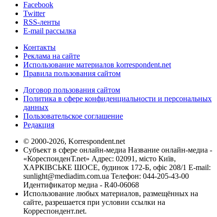
Facebook
Twitter
RSS-ленты
E-mail рассылка
Контакты
Реклама на сайте
Использование материалов korrespondent.net
Правила пользования сайтом
Договор пользования сайтом
Политика в сфере конфиденциальности и персональных
данных
Пользовательское соглашение
Редакция
© 2000-2026, Korrespondent.net
Субъект в сфере онлайн-медиа Название онлайн-медиа -
«КореспонденТ.net» Адрес: 02091, місто Київ,
ХАРКІВСЬКЕ ШОСЕ, будинок 172-Б, офіс 208/1 E-mail:
sunlight@mediadim.com.ua
Телефон: 044-205-43-00
Идентификатор медиа - R40-06068
Использование любых материалов, размещённых на
сайте, разрешается при условии ссылки на
Корреспондент.net.