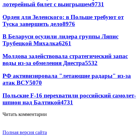
лотерейный билет с выигрышем
9731
Орден для Зеленского: в Польше требуют от
Туска завершить дело
8976
В Беларуси осудили лидера группы Ляпис
Трубецкой Михалка
6261
Молдова задействовала стратегический запас
воды из-за обмеления Днестра
5532
РФ активизировала "летающие радары" из-за
атак ВСУ
5070
Польские F-16 перехватили российский самолет-
шпион над Балтикой
4731
Читать комментарии
Полная версия сайта