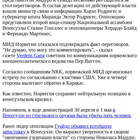
стол переговоров. В состав делегации от действующей власти
вошли министр связи и информации Хорхе Родригес и
губернатор штата Миранда Эктор Родригес. Оппозицию
представляли второй вице-спикер Национальной ассамблеи
Венесуэлы Сталин Гонсалес и оппозиционеры Херардо Блайд
и Фернандо Мартинес.
МИД Норвегии отказался подтверждать факт переговоров.
"Не думаю, что могу это комментировать", - сказал
газете
Verdens Gang
советник по коммуникациям норвежского
внешнеполитического ведомства Пер Вигген.
Согласно сообщениям NRK, норвежский МИД организовал
встречу по согласованию с властями США. Уже в четверг
стороны вылетают обратно в Каракас.
Как известно, Норвегия сохраняет нейтральную позицию в
венесуэльском кризисе.
Напомним, в ходе демонстраций 30 апреля и 1 мая
в
Венесуэле из стрелкового оружия были убиты пять человек
.
Ранее лидер оппозиции
Гуайдо объявил всеобщую
забастовку
в Венесуэле. Он выразил уверенность в скором
"окончании узурпации власти" со стороны Николаса Мадуро.