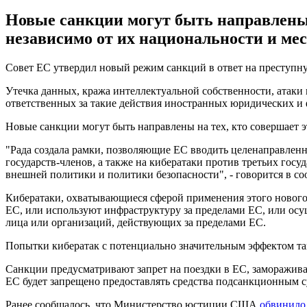
Новые санкции могут быть направлены 
независимо от их национальности и ме
Совет ЕС утвердил новый режим санкций в ответ на преступну
Утечка данных, кража интеллектуальной собственности, атаки
ответственных за такие действия иностранных юридических и 
Новые санкции могут быть направлены на тех, кто совершает 
"Рада создала рамки, позволяющие ЕС вводить целенаправлен
государств-членов, а также на кибератаки против третьих го
внешней политики и политики безопасности", - говорится в с
Кибератаки, охватывающиеся сферой применения этого нового 
ЕС, или используют инфраструктуру за пределами ЕС, или ос
лица или организаций, действующих за пределами ЕС.
Попытки кибератак с потенциально значительным эффектом т
Санкции предусматривают запрет на поездки в ЕС, заморажива
ЕС будет запрещено предоставлять средства подсанкционным с
Ранее сообщалось, что Министерство юстиции США
обвинило