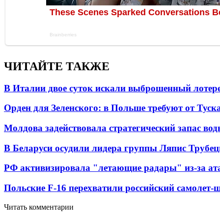
ЧИТАЙТЕ ТАКЖЕ
В Италии двое суток искали выброшенный лоте
Орден для Зеленского: в Польше требуют от Туск
Молдова задействовала стратегический запас вод
В Беларуси осудили лидера группы Ляпис Трубе
РФ активизировала "летающие радары" из-за а
Польские F-16 перехватили российский самолет-
Читать комментарии