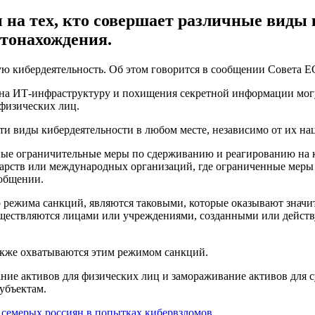
на тех, кто совершает различные виды 
стонахождения.
ю кибердеятельность. Об этом говорится в сообщении Совета Е
 на ИТ-инфраструктуру и похищения секретной информации могу
физических лиц.
эти виды кибердеятельности в любом месте, независимо от их н
ные ограничительные меры по сдерживанию и реагированию на 
сударств или международных организаций, где ограниченные ме
ообщении.
режима санкций, являются таковыми, которые оказывают значит
уществляются лицами или учреждениями, созданными или дейст
акже охватываются этим режимом санкций.
ние активов для физических лиц и замораживание активов для с
убъектам.
 семерых россиян в попытках кибервзломов
.