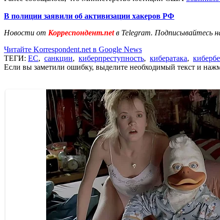
В полиции заявили об активизации хакеров РФ
Новости от
Корреспондент.net
в Telegram. Подписывайтесь н
Читайте Korrespondent.net в Google News
ТЕГИ:
ЕС
,
санкции
,
киберпреступность
,
кибератака
,
кибербе
Если вы заметили ошибку, выделите необходимый текст и нажми