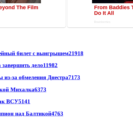
рейный билет с выигрышем
21918
а завершить дело
11982
ы из-за обмеления Днестра
7173
цкой Михалка
6373
так ВСУ
5141
шпион над Балтикой
4763