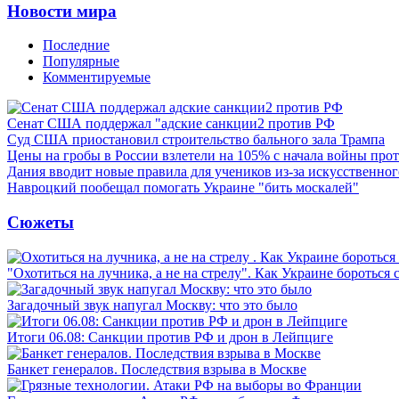
Новости мира
Последние
Популярные
Комментируемые
Сенат США поддержал "адские санкции2 против РФ
Суд США приостановил строительство бального зала Трампа
Цены на гробы в России взлетели на 105% с начала войны про
Дания вводит новые правила для учеников из-за искусственног
Навроцкий пообещал помогать Украине "бить москалей"
Сюжеты
"Охотиться на лучника, а не на стрелу". Как Украине бороться 
Загадочный звук напугал Москву: что это было
Итоги 06.08: Санкции против РФ и дрон в Лейпциге
Банкет генералов. Последствия взрыва в Москве