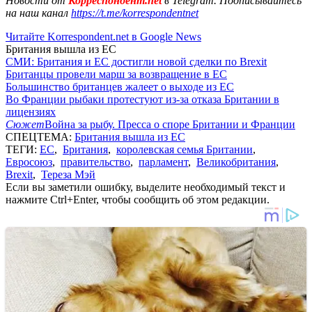
Новости от
Корреспондент.net
в Telegram. Подписывайтесь
на наш канал
https://t.me/korrespondentnet
Читайте Korrespondent.net в Google News
Британия вышла из ЕС
СМИ: Британия и ЕС достигли новой сделки по Brexit
Британцы провели марш за возвращение в ЕС
Большинство британцев жалеет о выходе из ЕС
Во Франции рыбаки протестуют из-за отказа Британии в
лицензиях
Сюжет
Война за рыбу. Пресса о споре Британии и Франции
СПЕЦТЕМА:
Британия вышла из ЕС
ТЕГИ:
ЕС
,
Британия
,
королевская семья Британии
,
Евросоюз
,
правительство
,
парламент
,
Великобритания
,
Brexit
,
Тереза Мэй
Если вы заметили ошибку, выделите необходимый текст и
нажмите Ctrl+Enter, чтобы сообщить об этом редакции.