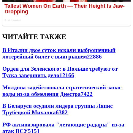
ЧИТАЙТЕ ТАКЖЕ
В Италии двое суток искали выброшенный
лотерейный билет с выигрышем
22886
Орден для Зеленского: в Польше требуют от
Туска завершить дело
12166
Молдова задействовала стратегический запас
воды из-за обмеления Днестра
7422
В Беларуси осудили лидера группы Ляпис
Трубецкой Михалка
6382
РФ активизировала "летающие радары" из-за
атак ВСУ
5151