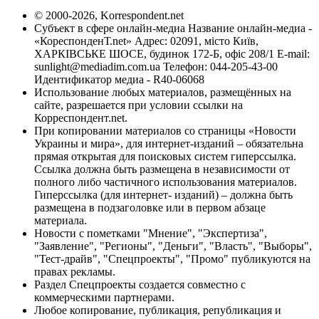
© 2000-2026, Korrespondent.net
Субъект в сфере онлайн-медиа Название онлайн-медиа -
«КореспонденТ.net» Адрес: 02091, місто Київ,
ХАРКІВСЬКЕ ШОСЕ, будинок 172-Б, офіс 208/1 E-mail:
sunlight@mediadim.com.ua
Телефон: 044-205-43-00
Идентификатор медиа - R40-06068
Использование любых материалов, размещённых на
сайте, разрешается при условии ссылки на
Корреспондент.net.
При копировании материалов со страницы «Новости
Украины и мира», для интернет-изданий – обязательна
прямая открытая для поисковых систем гиперссылка.
Ссылка должна быть размещена в независимости от
полного либо частичного использования материалов.
Гиперссылка (для интернет- изданий) – должна быть
размещена в подзаголовке или в первом абзаце
материала.
Новости с пометками "Мнение", "Экспертиза",
"Заявление", "Регионы", "Деньги", "Власть", "Выборы",
"Тест-драйв", "Спецпроекты", "Промо" публикуются на
правах рекламы.
Раздел Спецпроекты создается совместно с
коммерческими партнерами.
Любое копирование, публикация, републикация и