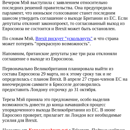
Вечером Мэй выступила с заявлением относительно
последних решений правительства. Она предупредила
парламент, что июньское голосование станет последним
шансом утвердить соглашение о выходе Британии из ЕС. Если
депутаты отклонят законопроект, то согласованный выход из
Евросоюза не состоится и Brexit может быть остановлен.
По словам Мэй,
Brexit рискует "ускользнуть"
и что страна
может потерять "прекрасную возможность".
Напомним, британские депутаты уже три раза отклоняли
соглашение о выходе из Евросоюза.
Первоначально Великобритания планировала выйти из
состава Евросоюза 29 марта, но к этому сроку так и не
определилась с планом Brexit. В апреле 27 стран-членов ЕС на
внеочередном саммите в Брюсселе договорились
предоставить Лондону отсрочку до 31 октября.
Тереза Мэй приняла это предложение, особо выделив
возможность довести до конца начавшийся процесс
упорядоченного выхода Великобритании из ЕС. В июне
Евросоюз проверит, прилагает ли Лондон все необходимые
усилия для Brexit.