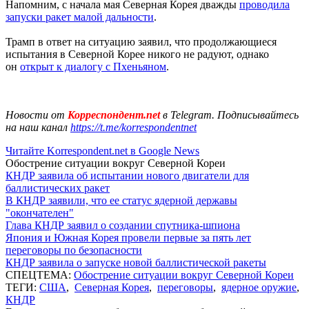
Напомним, с начала мая Северная Корея дважды
проводила
запуски ракет малой дальности
.
Трамп в ответ на ситуацию заявил, что продолжающиеся
испытания в Северной Корее никого не радуют, однако
он
открыт к диалогу с Пхеньяном
.
Новости от
Корреспондент.net
в Telegram. Подписывайтесь
на наш канал
https://t.me/korrespondentnet
Читайте Korrespondent.net в Google News
Обострение ситуации вокруг Северной Кореи
КНДР заявила об испытании нового двигатели для
баллистических ракет
В КНДР заявили, что ее статус ядерной державы
"окончателен"
Глава КНДР заявил о создании спутника-шпиона
Япония и Южная Корея провели первые за пять лет
переговоры по безопасности
КНДР заявила о запуске новой баллистической ракеты
СПЕЦТЕМА:
Обострение ситуации вокруг Северной Кореи
ТЕГИ:
США
,
Северная Корея
,
переговоры
,
ядерное оружие
,
КНДР