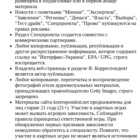
размещена в подзаголовке или в первом абзаце
материала.
Новости с пометками "Мнение", "Экспертиза",
"Заявление", "Регионы", "Деньги", "Власть", "Выборы",
"Тест-драйв", "Спецпроекты", "Промо" публикуются на
правах рекламы.
Раздел Спецпроекты создается совместно с
коммерческими партнерами.
Любое копирование, публикация, републикация и
другое распространение информации, которое содержит
ссылку на "Интерфакс-Украина", EPA / UPG, строго
воспрещается.
Владелец веб-страницы в разделе Я- Корреспондент
является автор публикации.
Любое копирование, перепечатка и воспроизведение
фотографий и/или аудиовизуальных материалов,
принадлежащих правообладателю Getty Images, строго
запрещено.
Материалы сайта korrespondent.net предназначены для
лиц старше 21 года (21+). Участие в азартных играх
может вызвать игровую зависимость. Соблюдайте
правила (принципы) ответственной игры. При
обнаружении первых признаков зависимости
немедленно обратитесь к специалисту. Помните, что
участие в азартных играх не может являться источником