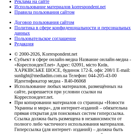
Реклама на сайте
Использование материалов korrespondent.net
Правила пользования сайтом
Договор пользования сайтом
Политика в сфере конфиденциальности и персональных
данных
Пользовательское соглашение
Редакция
© 2000-2026, Korrespondent.net
Субъект в сфере онлайн-медиа Название онлайн-медиа -
«КореспонденТ.net» Адрес: 02091, місто Київ,
ХАРКІВСЬКЕ ШОСЕ, будинок 172-Б, офіс 208/1 E-mail:
sunlight@mediadim.com.ua
Телефон: 044-205-43-00
Идентификатор медиа - R40-06068
Использование любых материалов, размещённых на
сайте, разрешается при условии ссылки на
Корреспондент.net.
При копировании материалов со страницы «Новости
Украины и мира», для интернет-изданий – обязательна
прямая открытая для поисковых систем гиперссылка.
Ссылка должна быть размещена в независимости от
полного либо частичного использования материалов.
Гиперссылка (для интернет- изданий) – должна быть