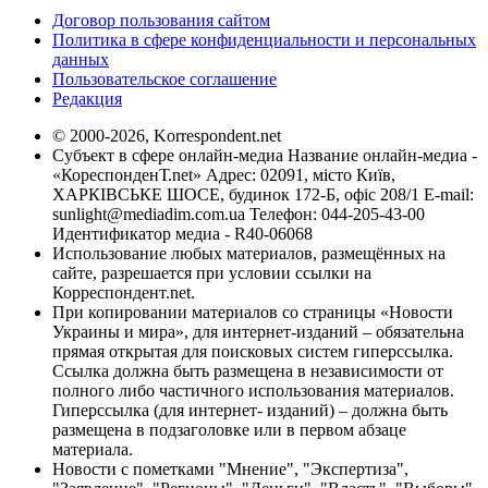
Договор пользования сайтом
Политика в сфере конфиденциальности и персональных
данных
Пользовательское соглашение
Редакция
© 2000-2026, Korrespondent.net
Субъект в сфере онлайн-медиа Название онлайн-медиа -
«КореспонденТ.net» Адрес: 02091, місто Київ,
ХАРКІВСЬКЕ ШОСЕ, будинок 172-Б, офіс 208/1 E-mail:
sunlight@mediadim.com.ua
Телефон: 044-205-43-00
Идентификатор медиа - R40-06068
Использование любых материалов, размещённых на
сайте, разрешается при условии ссылки на
Корреспондент.net.
При копировании материалов со страницы «Новости
Украины и мира», для интернет-изданий – обязательна
прямая открытая для поисковых систем гиперссылка.
Ссылка должна быть размещена в независимости от
полного либо частичного использования материалов.
Гиперссылка (для интернет- изданий) – должна быть
размещена в подзаголовке или в первом абзаце
материала.
Новости с пометками "Мнение", "Экспертиза",