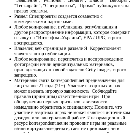
"Заявление", "Регионы", "Деньги", "Власть", "Выборы",
"Тест-драйв", "Спецпроекты", "Промо" публикуются на
правах рекламы.
Раздел Спецпроекты создается совместно с
коммерческими партнерами.
Любое копирование, публикация, републикация и
другое распространение информации, которое содержит
ссылку на "Интерфакс-Украина", EPA / UPG, строго
воспрещается.
Владелец веб-страницы в разделе Я- Корреспондент
является автор публикации.
Любое копирование, перепечатка и воспроизведение
фотографий и/или аудиовизуальных материалов,
принадлежащих правообладателю Getty Images, строго
запрещено.
Материалы сайта korrespondent.net предназначены для
лиц старше 21 года (21+). Участие в азартных играх
может вызвать игровую зависимость. Соблюдайте
правила (принципы) ответственной игры. При
обнаружении первых признаков зависимости
немедленно обратитесь к специалисту. Помните, что
участие в азартных играх не может являться источником
доходов или альтернативой работе. Информационный
ресурс korrespondent.net не проводит игры на реальные
и/или виртуальные деньги, сайт не принимает ни в