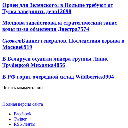
Орден для Зеленского: в Польше требуют от
Туска завершить дело
12698
Молдова задействовала стратегический запас
воды из-за обмеления Днестра
7574
Сюжет
Банкет генералов. Последствия взрыва в
Москве
6919
В Беларуси осудили лидера группы Ляпис
Трубецкой Михалка
4856
В РФ горит очередной склад Wildberries
3904
Читать комментарии
Полная версия сайта
Facebook
Twitter
RSS-ленты