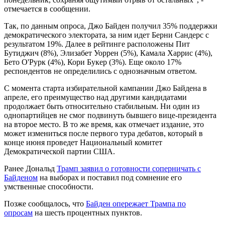
отмечается в сообщении.
Так, по данным опроса, Джо Байден получил 35% поддержки
демократического электората, за ним идет Берни Сандерс с
результатом 19%. Далее в рейтинге расположены Пит
Бутиджич (8%), Элизабет Уоррен (5%), Камала Харрис (4%),
Бето О'Рурк (4%), Кори Букер (3%). Еще около 17%
респондентов не определились с однозначным ответом.
С момента старта избирательной кампании Джо Байдена в
апреле, его преимущество над другими кандидатами
продолжает быть относительно стабильным. Ни один из
однопартийцев не смог подвинуть бывшего вице-президента
на второе место. В то же время, как отмечает издание, это
может измениться после первого тура дебатов, который в
конце июня проведет Национальный комитет
Демократической партии США.
Ранее Дональд
Трамп заявил о готовности соперничать с
Байденом
на выборах и поставил под сомнение его
умственные способности.
Позже сообщалось, что
Байден опережает Трампа по
опросам
на шесть процентных пунктов.