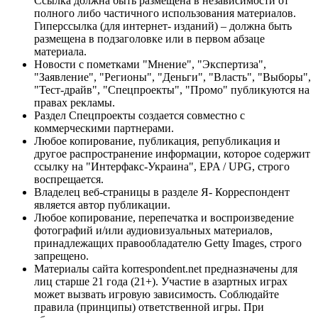
Ссылка должна быть размещена в независимости от
полного либо частичного использования материалов.
Гиперссылка (для интернет- изданий) – должна быть
размещена в подзаголовке или в первом абзаце
материала.
Новости с пометками "Мнение", "Экспертиза",
"Заявление", "Регионы", "Деньги", "Власть", "Выборы",
"Тест-драйв", "Спецпроекты", "Промо" публикуются на
правах рекламы.
Раздел Спецпроекты создается совместно с
коммерческими партнерами.
Любое копирование, публикация, републикация и
другое распространение информации, которое содержит
ссылку на "Интерфакс-Украина", EPA / UPG, строго
воспрещается.
Владелец веб-страницы в разделе Я- Корреспондент
является автор публикации.
Любое копирование, перепечатка и воспроизведение
фотографий и/или аудиовизуальных материалов,
принадлежащих правообладателю Getty Images, строго
запрещено.
Материалы сайта korrespondent.net предназначены для
лиц старше 21 года (21+). Участие в азартных играх
может вызвать игровую зависимость. Соблюдайте
правила (принципы) ответственной игры. При