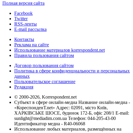
Полная версия сайта
Facebook
Twitter
RSS-ленты
E-mail рассылка
Контакты
Реклама на сайте
Использование материалов korrespondent.net
Правила пользования сайтом
Договор пользования сайтом
Политика в сфере конфиденциальности и персональных
данных
Пользовательское соглашение
Редакция
© 2000-2026, Korrespondent.net
Субъект в сфере онлайн-медиа Название онлайн-медиа -
«КореспонденТ.net» Адрес: 02091, місто Київ,
ХАРКІВСЬКЕ ШОСЕ, будинок 172-Б, офіс 208/1 E-mail:
sunlight@mediadim.com.ua
Телефон: 044-205-43-00
Идентификатор медиа - R40-06068
Использование любых материалов, размещённых на