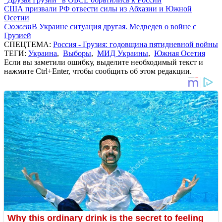
США призвали РФ отвести силы из Абхазии и Южной
Осетии
Сюжет
В Украине ситуация другая. Медведев о войне с
Грузией
СПЕЦТЕМА:
Россия - Грузия: годовщина пятидневной войны
ТЕГИ:
Украина
,
Выборы
,
МИД Украины
,
Южная Осетия
Если вы заметили ошибку, выделите необходимый текст и
нажмите Ctrl+Enter, чтобы сообщить об этом редакции.