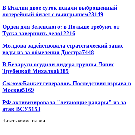
В Италии двое суток искали выброшенный
лотерейный билет с выигрышем
23149
Орден для Зеленского: в Польше требуют от
Туска завершить дело
12216
Молдова задействовала стратегический запас
воды из-за обмеления Днестра
7448
В Беларуси осудили лидера группы Ляпис
Трубецкой Михалка
6385
Сюжет
Банкет генералов. Последствия взрыва в
Москве
5169
РФ активизировала "летающие радары" из-за
атак ВСУ
5153
Читать комментарии