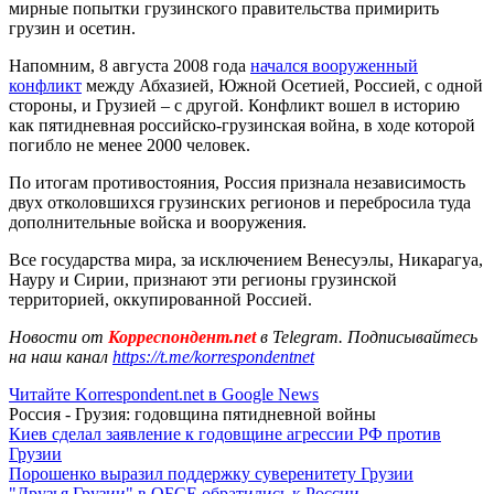
мирные попытки грузинского правительства примирить
грузин и осетин.
Напомним, 8 августа 2008 года
начался вооруженный
конфликт
между Абхазией, Южной Осетией, Россией, с одной
стороны, и Грузией – с другой. Конфликт вошел в историю
как пятидневная российско-грузинская война, в ходе которой
погибло не менее 2000 человек.
По итогам противостояния, Россия признала независимость
двух отколовшихся грузинских регионов и перебросила туда
дополнительные войска и вооружения.
Все государства мира, за исключением Венесуэлы, Никарагуа,
Науру и Сирии, признают эти регионы грузинской
территорией, оккупированной Россией.
Новости от
Корреспондент.net
в Telegram. Подписывайтесь
на наш канал
https://t.me/korrespondentnet
Читайте Korrespondent.net в Google News
Россия - Грузия: годовщина пятидневной войны
Киев сделал заявление к годовщине агрессии РФ против
Грузии
Порошенко выразил поддержку суверенитету Грузии
"Друзья Грузии" в ОБСЕ обратились к России