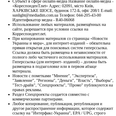
Субъект в сфере онлайн-медиа Название онлайн-медиа -
«КореспонденТ.net» Адрес: 02091, місто Київ,
ХАРКІВСЬКЕ ШОСЕ, будинок 172-Б, офіс 208/1 E-mail:
sunlight@mediadim.com.ua
Телефон: 044-205-43-00
Идентификатор медиа - R40-06068
Использование любых материалов, размещённых на
сайте, разрешается при условии ссылки на
Корреспондент.net.
При копировании материалов со страницы «Новости
Украины и мира», для интернет-изданий – обязательна
прямая открытая для поисковых систем гиперссылка.
Ссылка должна быть размещена в независимости от
полного либо частичного использования материалов.
Гиперссылка (для интернет- изданий) – должна быть
размещена в подзаголовке или в первом абзаце
материала.
Новости с пометками "Мнение", "Экспертиза",
"Заявление", "Регионы", "Деньги", "Власть", "Выборы",
"Тест-драйв", "Спецпроекты", "Промо" публикуются на
правах рекламы.
Раздел Спецпроекты создается совместно с
коммерческими партнерами.
Любое копирование, публикация, републикация и
другое распространение информации, которое содержит
ссылку на "Интерфакс-Украина", EPA / UPG, строго