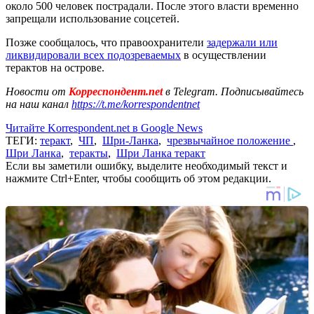
около 500 человек пострадали. После этого власти временно
запрещали использование соцсетей.
Позже сообщалось, что правоохранители
задержали или
ликвидировали всех подозреваемых
в осуществлении
терактов на острове.
Новости от
Корреспондент.net
в Telegram. Подписывайтесь
на наш канал
https://t.me/korrespondentnet
Читайте Korrespondent.net в Google News
ТЕГИ:
теракт
,
ЧП
,
Шри-Ланка
,
чрезвычайное положение
,
Шри Ланка
,
теракты
,
Шри Ланка теракт
Если вы заметили ошибку, выделите необходимый текст и
нажмите Ctrl+Enter, чтобы сообщить об этом редакции.