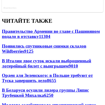
ЧИТАЙТЕ ТАКЖЕ
Правительство Армении во главе с Пашиняном
подало в отставку
11304
Появились спутниковые снимки складов
Wildberries
9125
В Италии двое суток искали выброшенный
лотерейный билет с выигрышем
9010
Орден для Зеленского: в Польше требуют от
Туска завершить дело
8655
В Беларуси осудили лидера группы Ляпис
Трубецкой Михалка
6250
Молдова задействовала стратегический запас