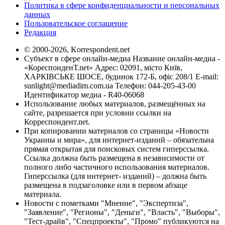
Политика в сфере конфиденциальности и персональных
данных
Пользовательское соглашение
Редакция
© 2000-2026, Korrespondent.net
Субъект в сфере онлайн-медиа Название онлайн-медиа -
«КореспонденТ.net» Адрес: 02091, місто Київ,
ХАРКІВСЬКЕ ШОСЕ, будинок 172-Б, офіс 208/1 E-mail:
sunlight@mediadim.com.ua
Телефон: 044-205-43-00
Идентификатор медиа - R40-06068
Использование любых материалов, размещённых на
сайте, разрешается при условии ссылки на
Корреспондент.net.
При копировании материалов со страницы «Новости
Украины и мира», для интернет-изданий – обязательна
прямая открытая для поисковых систем гиперссылка.
Ссылка должна быть размещена в независимости от
полного либо частичного использования материалов.
Гиперссылка (для интернет- изданий) – должна быть
размещена в подзаголовке или в первом абзаце
материала.
Новости с пометками "Мнение", "Экспертиза",
"Заявление", "Регионы", "Деньги", "Власть", "Выборы",
"Тест-драйв", "Спецпроекты", "Промо" публикуются на