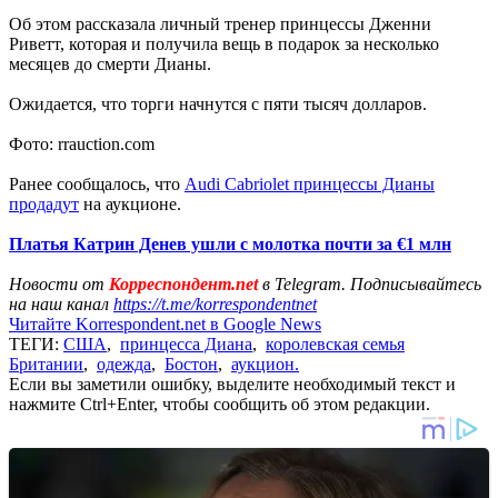
Об этом рассказала личный тренер принцессы Дженни
Риветт, которая и получила вещь в подарок за несколько
месяцев до смерти Дианы.
Ожидается, что торги начнутся с пяти тысяч долларов.
Фото: rrauction.com
Ранее сообщалось, что
Audi Cabriolet принцессы Дианы
продадут
на аукционе.
Платья Катрин Денев ушли с молотка почти за €1 млн
Новости от
Корреспондент.net
в Telegram. Подписывайтесь
на наш канал
https://t.me/korrespondentnet
Читайте Korrespondent.net в Google News
ТЕГИ:
США
,
принцесса Диана
,
королевская семья
Британии
,
одежда
,
Бостон
,
аукцион.
Если вы заметили ошибку, выделите необходимый текст и
нажмите Ctrl+Enter, чтобы сообщить об этом редакции.