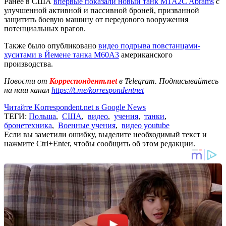
Ранее в США
впервые показали новый танк M1A2C Abrams
с
улучшенной активной и пассивной броней, призванной
защитить боевую машину от передового вооружения
потенциальных врагов.
Также было опубликовано
видео подрыва повстанцами-
хуситами в Йемене танка M60A3
американского
производства.
Новости от
Корреспондент.net
в Telegram. Подписывайтесь
на наш канал
https://t.me/korrespondentnet
Читайте Korrespondent.net в Google News
ТЕГИ:
Польша
,
США
,
видео
,
учения
,
танки
,
бронетехника
,
Военные учения
,
видео youtube
Если вы заметили ошибку, выделите необходимый текст и
нажмите Ctrl+Enter, чтобы сообщить об этом редакции.