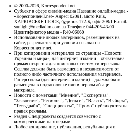
© 2000-2026, Korrespondent.net
Субъект в сфере онлайн-медиа Название онлайн-медиа -
«КореспонденТ.net» Адрес: 02091, місто Київ,
ХАРКІВСЬКЕ ШОСЕ, будинок 172-Б, офіс 208/1 E-mail:
sunlight@mediadim.com.ua
Телефон: 044-205-43-00
Идентификатор медиа - R40-06068
Использование любых материалов, размещённых на
сайте, разрешается при условии ссылки на
Корреспондент.net.
При копировании материалов со страницы «Новости
Украины и мира», для интернет-изданий – обязательна
прямая открытая для поисковых систем гиперссылка.
Ссылка должна быть размещена в независимости от
полного либо частичного использования материалов.
Гиперссылка (для интернет- изданий) – должна быть
размещена в подзаголовке или в первом абзаце
материала.
Новости с пометками "Мнение", "Экспертиза",
"Заявление", "Регионы", "Деньги", "Власть", "Выборы",
"Тест-драйв", "Спецпроекты", "Промо" публикуются на
правах рекламы.
Раздел Спецпроекты создается совместно с
коммерческими партнерами.
Любое копирование, публикация, републикация и