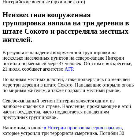
Нигерийские военные (архивное фото)
Неизвестная вооруженная
группировка напала на три деревни в
штате Сокото и расстреляла местных
жителей.
В результате нападения вооруженной группировки на
несколько населенных пунктов на северо-западе Нигерии
погибли по меньшей мере 37 человек. Об этом в воскресенье,
21 июля, сообщает агентство
AFP
.
По данным местных властей, атаке подверглись по меньшей
мере три деревни в штате Сокото. Нападавшие открыли огонь
по мирным жителям, а также подожгли местный рынок.
Северо-западный регион Нигерии является одним из
наиболее опасных в стране. Население, проживающее в этой
части государства, часто подвергается нападениям
преступных группировок.
Напомним, в июне
в Нигерии произошла серия взрывов
,
которые устроили три террориста-смертника. Погибли 30