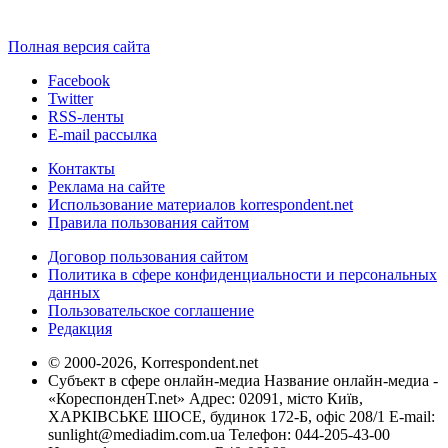
Полная версия сайта
Facebook
Twitter
RSS-ленты
E-mail рассылка
Контакты
Реклама на сайте
Использование материалов korrespondent.net
Правила пользования сайтом
Договор пользования сайтом
Политика в сфере конфиденциальности и персональных
данных
Пользовательское соглашение
Редакция
© 2000-2026, Korrespondent.net
Субъект в сфере онлайн-медиа Название онлайн-медиа -
«КореспонденТ.net» Адрес: 02091, місто Київ,
ХАРКІВСЬКЕ ШОСЕ, будинок 172-Б, офіс 208/1 E-mail:
sunlight@mediadim.com.ua
Телефон: 044-205-43-00