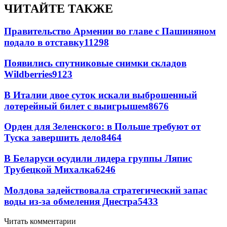
ЧИТАЙТЕ ТАКЖЕ
Правительство Армении во главе с Пашиняном
подало в отставку
11298
Появились спутниковые снимки складов
Wildberries
9123
В Италии двое суток искали выброшенный
лотерейный билет с выигрышем
8676
Орден для Зеленского: в Польше требуют от
Туска завершить дело
8464
В Беларуси осудили лидера группы Ляпис
Трубецкой Михалка
6246
Молдова задействовала стратегический запас
воды из-за обмеления Днестра
5433
Читать комментарии