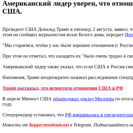
Американский лидер уверен, что отнош
США.
Президент США Дональд Трамп в пятницу, 2 августа, заявил, 
этом он сообщил журналистам возле Белого дома, передает
Инт
"Мы стараемся, чтобы у нас были хорошие отношения (с Россией
При этом он отметил, что наладить их "было очень трудно в све
Американский лидер также указал, что если США и Россия смог
Напомним, Трамп неоднократно называл расследование спецпр
Трамп рассказал, что испортило отношения США и РФ
В апреле Минюст США
обнародовал доклад Мюллера
по итога
году.
Спецпрокурор установил, что
РФ вмешивалась в президентски
Новости от
Корреспондент.net
в Telegram. Подписывайтесь н