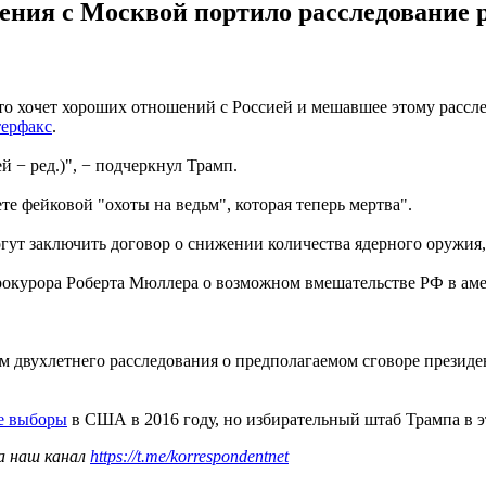
ения с Москвой портило расследование 
что хочет хороших отношений с Россией и мешавшее этому рассл
ерфакс
.
 − ред.)", − подчеркнул Трамп.
те фейковой "охоты на ведьм", которая теперь мертва".
ут заключить договор о снижении количества ядерного оружия, 
окурора Роберта Мюллера о возможном вмешательстве РФ в аме
м двухлетнего расследования о предполагаемом сговоре презид
е выборы
в США в 2016 году, но избирательный штаб Трампа в э
а наш канал
https://t.me/korrespondentnet