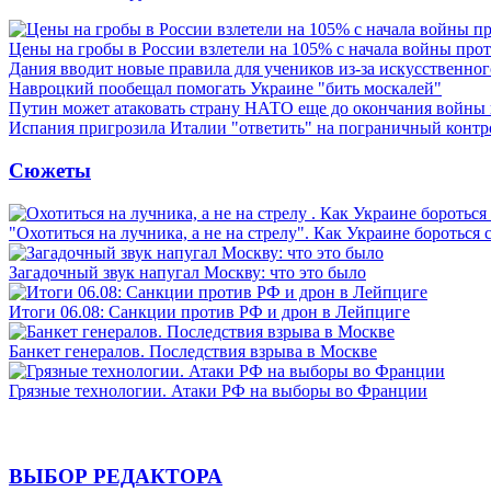
Цены на гробы в России взлетели на 105% с начала войны про
Дания вводит новые правила для учеников из-за искусственног
Навроцкий пообещал помогать Украине "бить москалей"
Путин может атаковать страну НАТО еще до окончания войны
Испания пригрозила Италии "ответить" на пограничный контр
Сюжеты
"Охотиться на лучника, а не на стрелу". Как Украине бороться 
Загадочный звук напугал Москву: что это было
Итоги 06.08: Санкции против РФ и дрон в Лейпциге
Банкет генералов. Последствия взрыва в Москве
Грязные технологии. Атаки РФ на выборы во Франции
ВЫБОР РЕДАКТОРА