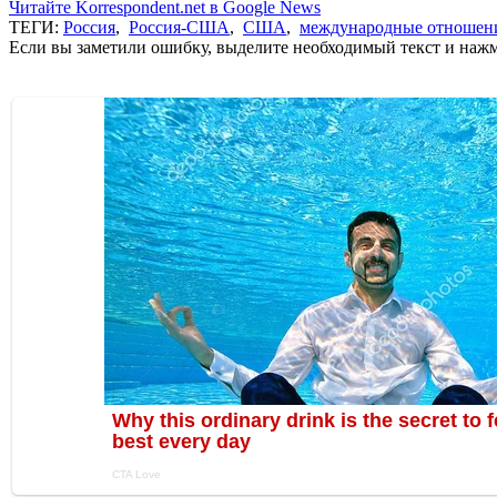
Читайте Korrespondent.net в Google News
ТЕГИ:
Россия
,
Россия-США
,
США
,
международные отношен
Если вы заметили ошибку, выделите необходимый текст и нажми