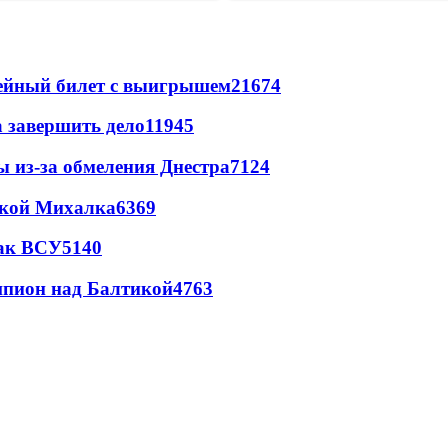
рейный билет с выигрышем
21674
а завершить дело
11945
ы из-за обмеления Днестра
7124
цкой Михалка
6369
так ВСУ
5140
шпион над Балтикой
4763