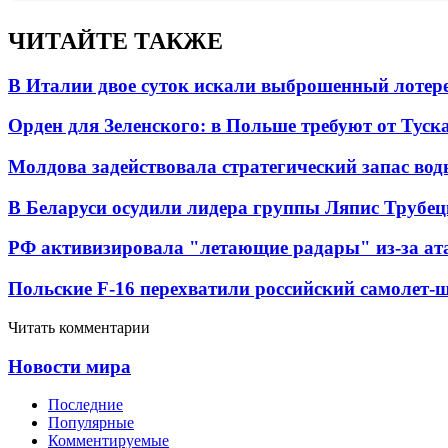
ЧИТАЙТЕ ТАКЖЕ
В Италии двое суток искали выброшенный лоте
Орден для Зеленского: в Польше требуют от Туск
Молдова задействовала стратегический запас вод
В Беларуси осудили лидера группы Ляпис Трубе
РФ активизировала "летающие радары" из-за а
Польские F-16 перехватили российский самолет-
Читать комментарии
Новости мира
Последние
Популярные
Комментируемые