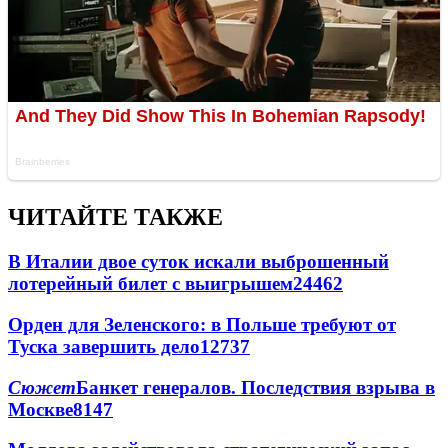
ЧИТАЙТЕ ТАКЖЕ
В Италии двое суток искали выброшенный
лотерейный билет с выигрышем
24462
Орден для Зеленского: в Польше требуют от
Туска завершить дело
12737
Сюжет
Банкет генералов. Последствия взрыва в
Москве
8147