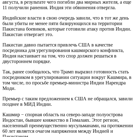
августа, в результате чего погибли два мирных жителя, а еще
11 получили ранения. Индия эти обвинения отвергла.
Индийские власти в свою очередь завили, что в тот же день
были убиты не менее пяти базирующихся на территории
Пакистана боевиков, которые готовили атаку против Индии.
Пакистан отвергает это.
Пакистан давно пытается привлечь США в качестве
посредника для урегулирования кашмирского конфликта,
Индия настаивает на том, что спор должен решаться в
двустороннем порядке.
Так, ранее сообщалось, что Трамп выразил готовность стать
посредником в урегулировании ситуации вокруг Кашмира, в
том числе, по просьбе премьер-министра Индии Нарендра
Моди.
Премьер с таким предложением к США не обращался, завили
позднее в МИД Индии.
Кашмир − спорная область на северо-западе полуострова
Индостан, бывшее княжество в Гималаях. Этот регион,
населенный преимущественно мусульманами, на протяжении
60 лет является очагом напряжения между Индией и
Пакистаном.