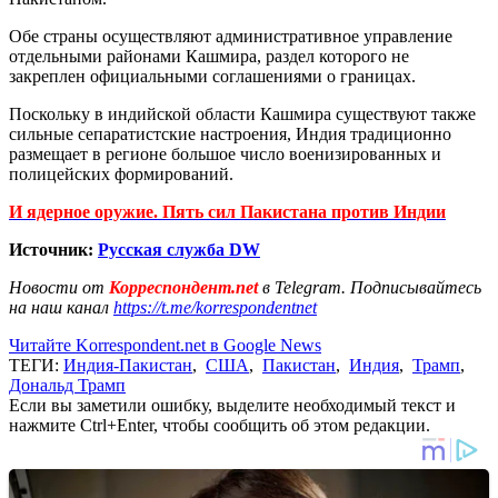
Обе страны осуществляют административное управление
отдельными районами Кашмира, раздел которого не
закреплен официальными соглашениями о границах.
Поскольку в индийской области Кашмира существуют также
сильные сепаратистские настроения, Индия традиционно
размещает в регионе большое число военизированных и
полицейских формирований.
И ядерное оружие. Пять сил Пакистана против Индии
Источник:
Русская служба
DW
Новости от
Корреспондент.net
в Telegram. Подписывайтесь
на наш канал
https://t.me/korrespondentnet
Читайте Korrespondent.net в Google News
ТЕГИ:
Индия-Пакистан
,
США
,
Пакистан
,
Индия
,
Трамп
,
Дональд Трамп
Если вы заметили ошибку, выделите необходимый текст и
нажмите Ctrl+Enter, чтобы сообщить об этом редакции.