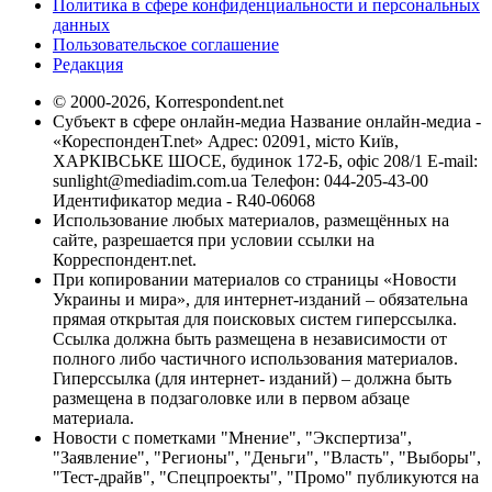
Политика в сфере конфиденциальности и персональных
данных
Пользовательское соглашение
Редакция
© 2000-2026, Korrespondent.net
Субъект в сфере онлайн-медиа Название онлайн-медиа -
«КореспонденТ.net» Адрес: 02091, місто Київ,
ХАРКІВСЬКЕ ШОСЕ, будинок 172-Б, офіс 208/1 E-mail:
sunlight@mediadim.com.ua
Телефон: 044-205-43-00
Идентификатор медиа - R40-06068
Использование любых материалов, размещённых на
сайте, разрешается при условии ссылки на
Корреспондент.net.
При копировании материалов со страницы «Новости
Украины и мира», для интернет-изданий – обязательна
прямая открытая для поисковых систем гиперссылка.
Ссылка должна быть размещена в независимости от
полного либо частичного использования материалов.
Гиперссылка (для интернет- изданий) – должна быть
размещена в подзаголовке или в первом абзаце
материала.
Новости с пометками "Мнение", "Экспертиза",
"Заявление", "Регионы", "Деньги", "Власть", "Выборы",
"Тест-драйв", "Спецпроекты", "Промо" публикуются на