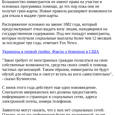
Большинство иммигрантов не имеют права на участие в
основных программах помощи, до тех пор пока они не
получат грин-карты. Новые правила расширяют возможности
для отказа в выдаче грин-карты.
Распоряжение основано на законе 1882 года, который
предусматривает отказ выдать визу лицам, находящимся на
государственном содержании. Под нее попадут иммигранты,
которые получали социальные выплаты более чем 12 месяцев
за последние три года, отмечает Fox News.
Украинцы в первой тройке. Факты о беженцах в США
"Закон требует от иностранных граждан полагаться на свои
собственные возможности, средства своих семей и помощь
частных организаций. Таким образом, иммигранты не будут
обузой для общества и смогут встать на ноги самостоятельно",
- сказал Кучинелли.
С июня этого года действует еще одно нововведение.
Соискатели американских виз должны предоставлять
информацию о страницах в социальных сетях, адреса
электронной почты, номера телефонов.
Заявители могут сказать, что у них нет социальных сетей.
Однако, если эта информация будет не достоверной, то им