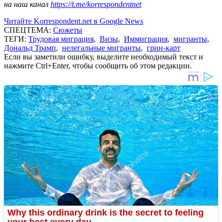
на наш канал
https://t.me/korrespondentnet
Читайте Korrespondent.net в Google News
СПЕЦТЕМА:
Сюжеты
ТЕГИ:
Трудовая миграция
,
Визы
,
Иммиграция
,
мигранты
,
Дональд Трамп
,
нелегальные мигранты
,
грин-карт
Если вы заметили ошибку, выделите необходимый текст и
нажмите Ctrl+Enter, чтобы сообщить об этом редакции.