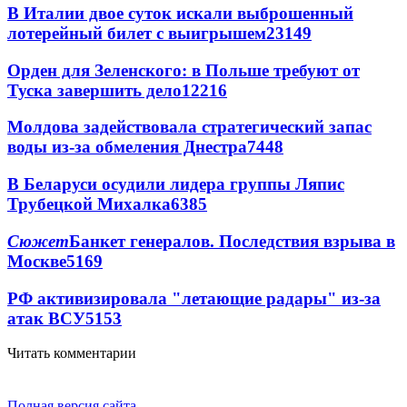
В Италии двое суток искали выброшенный
лотерейный билет с выигрышем
23149
Орден для Зеленского: в Польше требуют от
Туска завершить дело
12216
Молдова задействовала стратегический запас
воды из-за обмеления Днестра
7448
В Беларуси осудили лидера группы Ляпис
Трубецкой Михалка
6385
Сюжет
Банкет генералов. Последствия взрыва в
Москве
5169
РФ активизировала "летающие радары" из-за
атак ВСУ
5153
Читать комментарии
Полная версия сайта