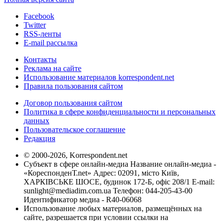
Facebook
Twitter
RSS-ленты
E-mail рассылка
Контакты
Реклама на сайте
Использование материалов korrespondent.net
Правила пользования сайтом
Договор пользования сайтом
Политика в сфере конфиденциальности и персональных
данных
Пользовательское соглашение
Редакция
© 2000-2026, Korrespondent.net
Субъект в сфере онлайн-медиа Название онлайн-медиа -
«КореспонденТ.net» Адрес: 02091, місто Київ,
ХАРКІВСЬКЕ ШОСЕ, будинок 172-Б, офіс 208/1 E-mail:
sunlight@mediadim.com.ua
Телефон: 044-205-43-00
Идентификатор медиа - R40-06068
Использование любых материалов, размещённых на
сайте, разрешается при условии ссылки на