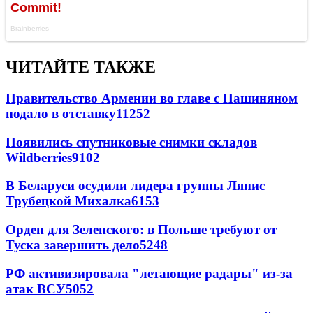
ЧИТАЙТЕ ТАКЖЕ
Правительство Армении во главе с Пашиняном
подало в отставку
11252
Появились спутниковые снимки складов
Wildberries
9102
В Беларуси осудили лидера группы Ляпис
Трубецкой Михалка
6153
Орден для Зеленского: в Польше требуют от
Туска завершить дело
5248
РФ активизировала "летающие радары" из-за
атак ВСУ
5052