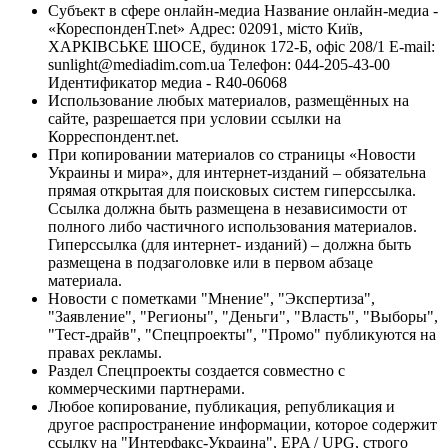
Субъект в сфере онлайн-медиа Название онлайн-медиа -
«КореспонденТ.net» Адрес: 02091, місто Київ,
ХАРКІВСЬКЕ ШОСЕ, будинок 172-Б, офіс 208/1 E-mail:
sunlight@mediadim.com.ua
Телефон: 044-205-43-00
Идентификатор медиа - R40-06068
Использование любых материалов, размещённых на
сайте, разрешается при условии ссылки на
Корреспондент.net.
При копировании материалов со страницы «Новости
Украины и мира», для интернет-изданий – обязательна
прямая открытая для поисковых систем гиперссылка.
Ссылка должна быть размещена в независимости от
полного либо частичного использования материалов.
Гиперссылка (для интернет- изданий) – должна быть
размещена в подзаголовке или в первом абзаце
материала.
Новости с пометками "Мнение", "Экспертиза",
"Заявление", "Регионы", "Деньги", "Власть", "Выборы",
"Тест-драйв", "Спецпроекты", "Промо" публикуются на
правах рекламы.
Раздел Спецпроекты создается совместно с
коммерческими партнерами.
Любое копирование, публикация, републикация и
другое распространение информации, которое содержит
ссылку на "Интерфакс-Украина", EPA / UPG, строго