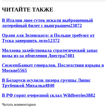
ЧИТАЙТЕ ТАКЖЕ
В Италии двое суток искали выброшенный
лотерейный билет с выигрышем
23872
Орден для Зеленского: в Польше требуют от
Туска завершить дело
12372
Молдова задействовала стратегический запас
воды из-за обмеления Днестра
7481
Сюжет
Банкет генералов. Последствия взрыва в
Москве
5565
В Беларуси осудили лидера группы Ляпис
Трубецкой Михалка
4840
В РФ горит очередной склад Wildberries
3882
Читать комментарии