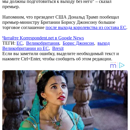
мы должны подготовиться к выходу без него" – сказал
премьер.
Напомним, что президент США Дональд Трамп пообещал
премьер-министру Британии Борису Джонсону большое
торговое соглашение
после выхода королевства из состава ЕС
.
Читайте Korrespondent.net в Google News
ТЕГИ:
ЕС
,
Великобритания
,
Борис Джонсон
,
выход
Великобритании из ЕС
,
Brexit
Если вы заметили ошибку, выделите необходимый текст и
нажмите Ctrl+Enter, чтобы сообщить об этом редакции.