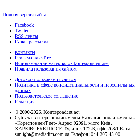
Полная версия сайта
Facebook
Twitter
RSS-ленты
E-mail рассылка
Контакты
Реклама на сайте
Использование материалов korrespondent.net
Правила пользования сайтом
Договор пользования сайтом
Политика в сфере конфиденциальности и персональных
данных
Пользовательское соглашение
Редакция
© 2000-2026, Korrespondent.net
Субъект в сфере онлайн-медиа Название онлайн-медиа -
«КореспонденТ.net» Адрес: 02091, місто Київ,
ХАРКІВСЬКЕ ШОСЕ, будинок 172-Б, офіс 208/1 E-mail:
sunlight@mediadim.com.ua
Телефон: 044-205-43-00