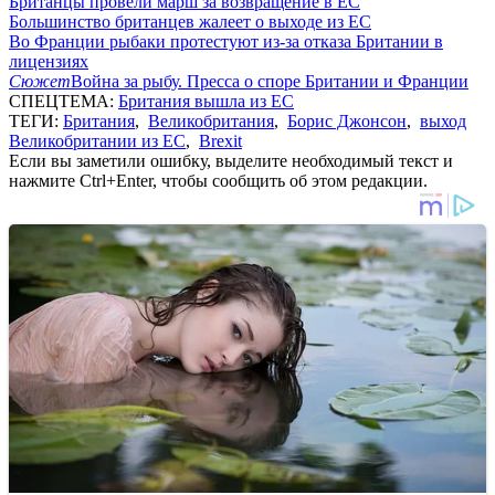
Британцы провели марш за возвращение в ЕС
Большинство британцев жалеет о выходе из ЕС
Во Франции рыбаки протестуют из-за отказа Британии в
лицензиях
Сюжет
Война за рыбу. Пресса о споре Британии и Франции
СПЕЦТЕМА:
Британия вышла из ЕС
ТЕГИ:
Британия
,
Великобритания
,
Борис Джонсон
,
выход
Великобритании из ЕС
,
Brexit
Если вы заметили ошибку, выделите необходимый текст и
нажмите Ctrl+Enter, чтобы сообщить об этом редакции.