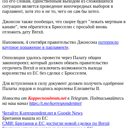
По его словам, единственным выходом из сложившейся
ситуации является проведение внеочередных выборов в
парламент, хотя это и не то, чего он сам бы хотел.
Джонсон также пообещал, что скорее будет "лежать мертвым в
канаве", чем обратится к Брюсселю с просьбой вновь
отложить дату Brexit.
Напомним, 4 сентября правительство Джонсона
потерпело
крупное поражение в парламенте
.
Оппозиции удалось провести через Палату общин
законопроект, который должен обязать правительство
отсрочить Brexit и исключить возможность выхода
королевства из ЕС без сделки с Брюсселем.
Для вступления в силу документ должен получить одобрение
Палаты лордов и подпись королевы Елизаветы II.
Новости от
Корреспондент.net
в Telegram. Подписывайтесь
на наш канал
https://t.me/korrespondentnet
Читайте Korrespondent.net в Google News
Британия вышла из ЕС
СМИ: Британия и ЕС достигли новой сделки по Brexit