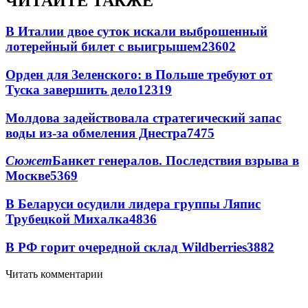
ЧИТАЙТЕ ТАКЖЕ
В Италии двое суток искали выброшенный
лотерейный билет с выигрышем
23602
Орден для Зеленского: в Польше требуют от
Туска завершить дело
12319
Молдова задействовала стратегический запас
воды из-за обмеления Днестра
7475
Сюжет
Банкет генералов. Последствия взрыва в
Москве
5369
В Беларуси осудили лидера группы Ляпис
Трубецкой Михалка
4836
В РФ горит очередной склад Wildberries
3882
Читать комментарии