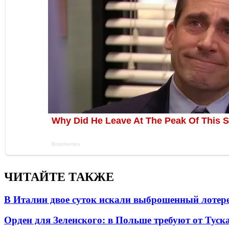
ЧИТАЙТЕ ТАКЖЕ
В Италии двое суток искали выброшенный лоте
Орден для Зеленского: в Польше требуют от Туск