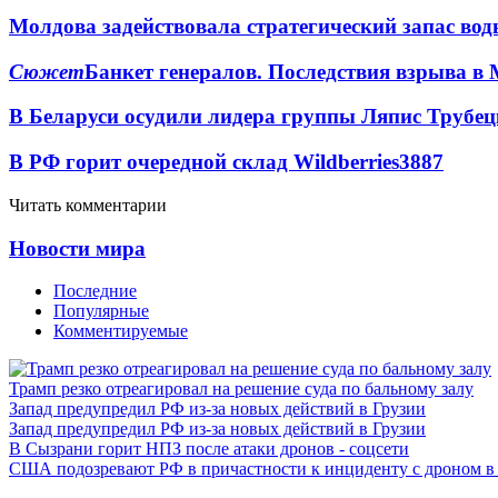
Молдова задействовала стратегический запас вод
Сюжет
Банкет генералов. Последствия взрыва в 
В Беларуси осудили лидера группы Ляпис Трубе
В РФ горит очередной склад Wildberries
3887
Читать комментарии
Новости мира
Последние
Популярные
Комментируемые
Трамп резко отреагировал на решение суда по бальному залу
Запад предупредил РФ из-за новых действий в Грузии
Запад предупредил РФ из-за новых действий в Грузии
В Сызрани горит НПЗ после атаки дронов - соцсети
США подозревают РФ в причастности к инциденту с дроном в