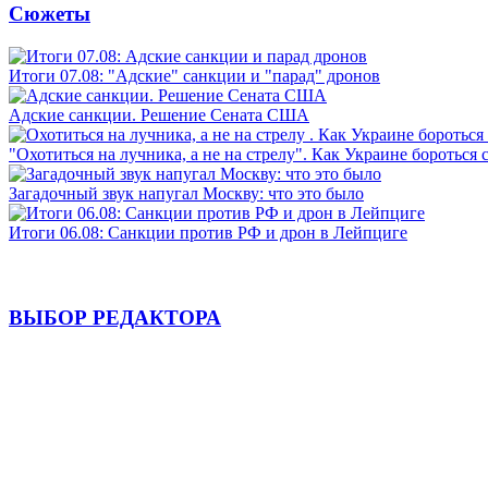
Сюжеты
Итоги 07.08: "Адские" санкции и "парад" дронов
Адские санкции. Решение Сената США
"Охотиться на лучника, а не на стрелу". Как Украине бороться 
Загадочный звук напугал Москву: что это было
Итоги 06.08: Санкции против РФ и дрон в Лейпциге
ВЫБОР РЕДАКТОРА