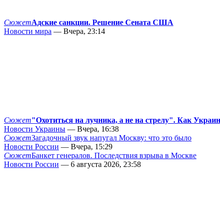
Сюжет
Адские санкции. Решение Сената США
Новости мира
— Вчера, 23:14
Сюжет
"Охотиться на лучника, а не на стрелу". Как Украи
Новости Украины
— Вчера, 16:38
Сюжет
Загадочный звук напугал Москву: что это было
Новости России
— Вчера, 15:29
Сюжет
Банкет генералов. Последствия взрыва в Москве
Новости России
— 6 августа 2026, 23:58