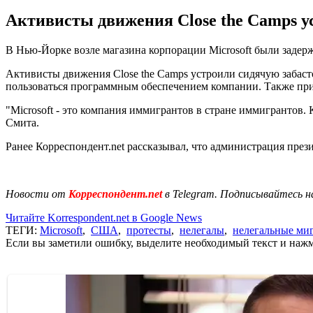
Активисты движения Close the Camps у
В Нью-Йорке возле магазина корпорации Microsoft были задер
Активисты движения Close the Camps устроили сидячую забас
пользоваться программным обеспечением компании. Также при
"Microsoft - это компания иммигрантов в стране иммигрантов. 
Смита.
Ранее Корреспондент.net рассказывал, что администрация пр
Новости от
Корреспондент.net
в Telegram. Подписывайтесь н
Читайте Korrespondent.net в Google News
ТЕГИ:
Microsoft
,
США
,
протесты
,
нелегалы
,
нелегальные ми
Если вы заметили ошибку, выделите необходимый текст и нажми