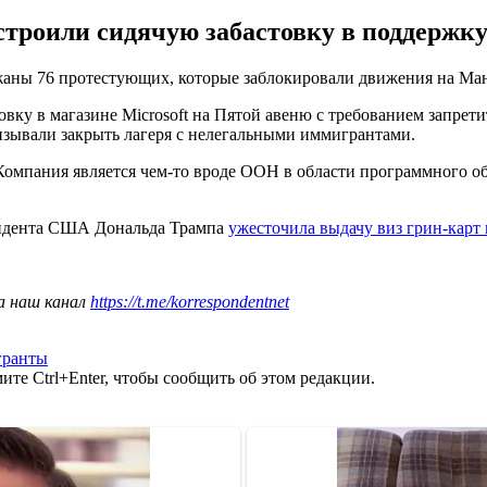
строили сидячую забастовку в поддержк
жаны 76 протестующих, которые заблокировали движения на Ман
товку в магазине Microsoft на Пятой авеню с требованием зап
зывали закрыть лагеря с нелегальными иммигрантами.
Компания является чем-то вроде ООН в области программного обе
езидента США Дональда Трампа
ужесточила выдачу виз грин-карт
а наш канал
https://t.me/korrespondentnet
гранты
те Ctrl+Enter, чтобы сообщить об этом редакции.