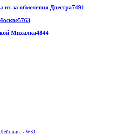
ы из-за обмеления Днестра
7491
Москве
5763
цкой Михалка
4844
 Лейпциге - WSJ