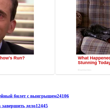
рейный билет с выигрышем
24106
а завершить дело
12445