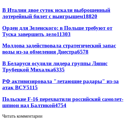
В Италии двое суток искали выброшенный
лотерейный билет с выигрышем
18820
Орден для Зеленского: в Польше требуют от
Туска завершить дело
11303
Молдова задействовала стратегический запас
воды из-за обмеления Днестра
6578
В Беларуси осудили лидера группы Ляпис
Трубецкой Михалка
6335
РФ активизировала "летающие радары" из-за
атак ВСУ
5115
Польские F-16 перехватили российский самолет-
шпион над Балтикой
4754
Читать комментарии