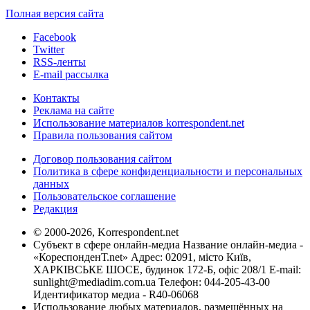
Полная версия сайта
Facebook
Twitter
RSS-ленты
E-mail рассылка
Контакты
Реклама на сайте
Использование материалов korrespondent.net
Правила пользования сайтом
Договор пользования сайтом
Политика в сфере конфиденциальности и персональных
данных
Пользовательское соглашение
Редакция
© 2000-2026, Korrespondent.net
Субъект в сфере онлайн-медиа Название онлайн-медиа -
«КореспонденТ.net» Адрес: 02091, місто Київ,
ХАРКІВСЬКЕ ШОСЕ, будинок 172-Б, офіс 208/1 E-mail:
sunlight@mediadim.com.ua
Телефон: 044-205-43-00
Идентификатор медиа - R40-06068
Использование любых материалов, размещённых на