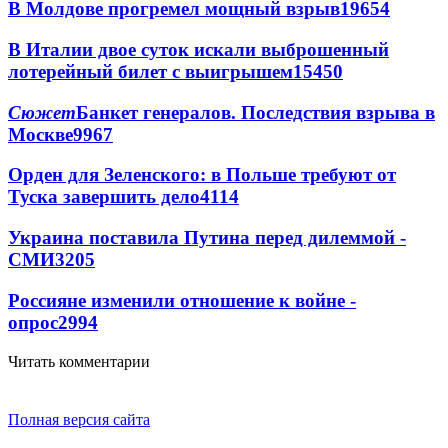
В Молдове прогремел мощный взрыв
19654
В Италии двое суток искали выброшенный
лотерейный билет с выигрышем
15450
Сюжет
Банкет генералов. Последствия взрыва в
Москве
9967
Орден для Зеленского: в Польше требуют от
Туска завершить дело
4114
Украина поставила Путина перед дилеммой -
СМИ
3205
Россияне изменили отношение к войне -
опрос
2994
Читать комментарии
Полная версия сайта