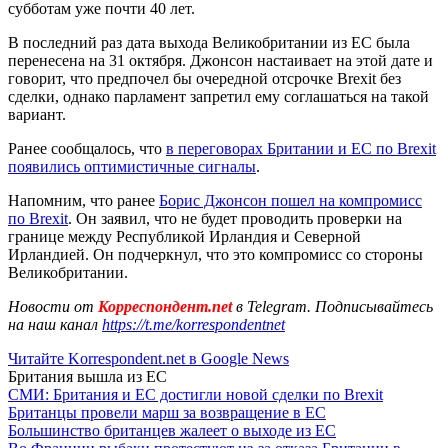
субботам уже почти 40 лет.
В последний раз дата выхода Великобритании из ЕС была
перенесена на 31 октября. Джонсон настаивает на этой дате и
говорит, что предпочел бы очередной отсрочке Brexit без
сделки, однако парламент запретил ему соглашаться на такой
вариант.
Ранее сообщалось, что
в переговорах Британии и ЕС по Brexit
появились оптимистичные сигналы
.
Напомним, что ранее
Борис Джонсон пошел на компромисс
по Brexit
. Он заявил, что не будет проводить проверки на
границе между Республикой Ирландия и Северной
Ирландией. Он подчеркнул, что это компромисс со стороны
Великобритании.
Новости от
Корреспондент.net
в Telegram. Подписывайтесь
на наш канал
https://t.me/korrespondentnet
Читайте Korrespondent.net в Google News
Британия вышла из ЕС
СМИ: Британия и ЕС достигли новой сделки по Brexit
Британцы провели марш за возвращение в ЕС
Большинство британцев жалеет о выходе из ЕС