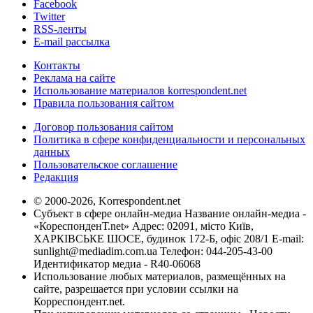
Facebook
Twitter
RSS-ленты
E-mail рассылка
Контакты
Реклама на сайте
Использование материалов korrespondent.net
Правила пользования сайтом
Договор пользования сайтом
Политика в сфере конфиденциальности и персональных
данных
Пользовательское соглашение
Редакция
© 2000-2026, Korrespondent.net
Субъект в сфере онлайн-медиа Название онлайн-медиа -
«КореспонденТ.net» Адрес: 02091, місто Київ,
ХАРКІВСЬКЕ ШОСЕ, будинок 172-Б, офіс 208/1 E-mail:
sunlight@mediadim.com.ua
Телефон: 044-205-43-00
Идентификатор медиа - R40-06068
Использование любых материалов, размещённых на
сайте, разрешается при условии ссылки на
Корреспондент.net.