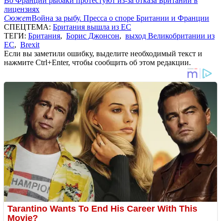
Во Франции рыбаки протестуют из-за отказа Британии в
лицензиях
Сюжет
Война за рыбу. Пресса о споре Британии и Франции
СПЕЦТЕМА:
Британия вышла из ЕС
ТЕГИ:
Британия
,
Борис Джонсон
,
выход Великобритании из
ЕС
,
Brexit
Если вы заметили ошибку, выделите необходимый текст и
нажмите Ctrl+Enter, чтобы сообщить об этом редакции.