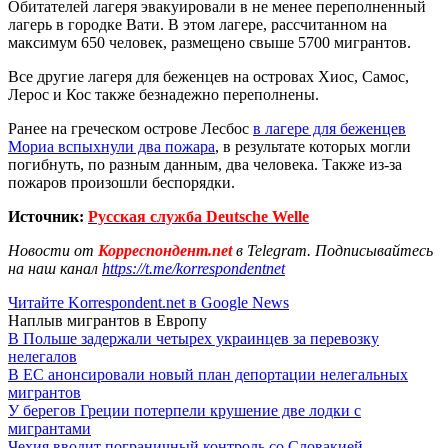
Обитателей лагеря эвакуировали в не менее переполненный
лагерь в городке Вати. В этом лагере, рассчитанном на
максимум 650 человек, размещено свыше 5700 мигрантов.
Все другие лагеря для беженцев на островах Хиос, Самос,
Лерос и Кос также безнадежно переполнены.
Ранее на греческом острове Лесбос
в лагере для беженцев
Мориа вспыхнули два пожара
, в результате которых могли
погибнуть, по разным данным, два человека. Также из-за
пожаров произошли беспорядки.
Источник:
Русская служба Deutsche Welle
Новости от
Корреспондент.net
в Telegram. Подписывайтесь
на наш канал
https://t.me/korrespondentnet
Читайте Korrespondent.net в Google News
Наплыв мигрантов в Европу
В Польше задержали четырех украинцев за перевозку
нелегалов
В ЕС анонсировали новый план депортации нелегальных
мигрантов
У берегов Греции потерпели крушение две лодки с
мигрантами
Чехия вводит пограничный контроль со Словакией