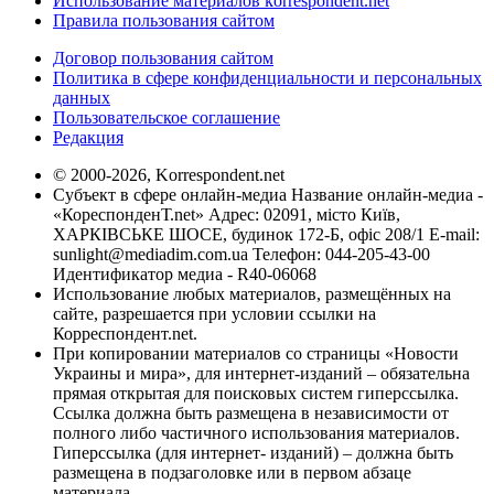
Использование материалов korrespondent.net
Правила пользования сайтом
Договор пользования сайтом
Политика в сфере конфиденциальности и персональных
данных
Пользовательское соглашение
Редакция
© 2000-2026, Korrespondent.net
Субъект в сфере онлайн-медиа Название онлайн-медиа -
«КореспонденТ.net» Адрес: 02091, місто Київ,
ХАРКІВСЬКЕ ШОСЕ, будинок 172-Б, офіс 208/1 E-mail:
sunlight@mediadim.com.ua
Телефон: 044-205-43-00
Идентификатор медиа - R40-06068
Использование любых материалов, размещённых на
сайте, разрешается при условии ссылки на
Корреспондент.net.
При копировании материалов со страницы «Новости
Украины и мира», для интернет-изданий – обязательна
прямая открытая для поисковых систем гиперссылка.
Ссылка должна быть размещена в независимости от
полного либо частичного использования материалов.
Гиперссылка (для интернет- изданий) – должна быть
размещена в подзаголовке или в первом абзаце
материала.