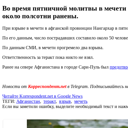
Во время пятничной молитвы в мечети 
около полсотни ранены.
При взрыве в мечети в афганской провинции Нангархар в пятни
По его данным, число пострадавших составило около 50 челов
По данным СМИ, в мечети прогремело два взрыва.
Ответственность за теракт пока никто не взял.
Ранее на севере Афганистана в городе Сари-Пуль был
предотвр
Новости от
Корреспондент.net
в Telegram. Подписывайтесь н
Читайте Korrespondent.net в Google News
ТЕГИ:
Афганистан
,
теракт
,
взрыв
,
мечеть
Если вы заметили ошибку, выделите необходимый текст и нажми