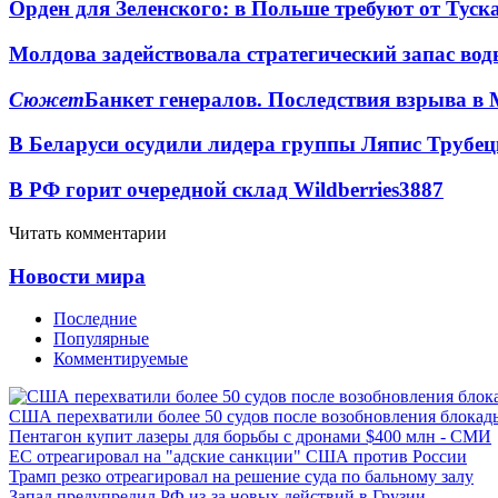
Орден для Зеленского: в Польше требуют от Туск
Молдова задействовала стратегический запас вод
Сюжет
Банкет генералов. Последствия взрыва в 
В Беларуси осудили лидера группы Ляпис Трубе
В РФ горит очередной склад Wildberries
3887
Читать комментарии
Новости мира
Последние
Популярные
Комментируемые
США перехватили более 50 судов после возобновления блокад
Пентагон купит лазеры для борьбы с дронами $400 млн - СМИ
ЕС отреагировал на "адские санкции" США против России
Трамп резко отреагировал на решение суда по бальному залу
Запад предупредил РФ из-за новых действий в Грузии