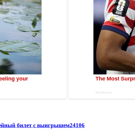
рейный билет с выигрышем
24106