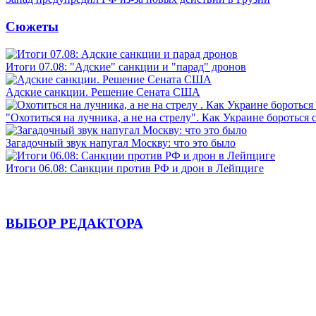
Сюжеты
Итоги 07.08: "Адские" санкции и "парад" дронов
Адские санкции. Решение Сената США
"Охотиться на лучника, а не на стрелу". Как Украине бороться 
Загадочный звук напугал Москву: что это было
Итоги 06.08: Санкции против РФ и дрон в Лейпциге
ВЫБОР РЕДАКТОРА