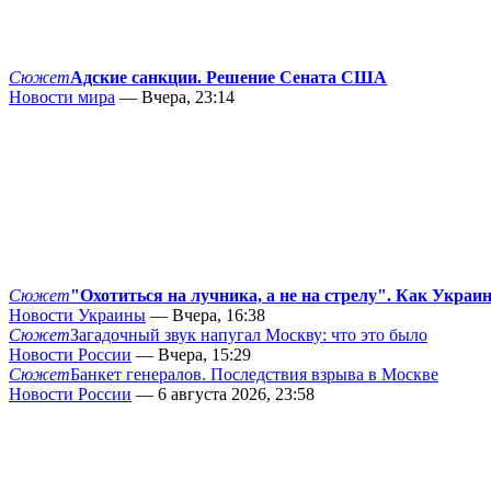
Сюжет
Адские санкции. Решение Сената США
Новости мира
— Вчера, 23:14
Сюжет
"Охотиться на лучника, а не на стрелу". Как Украи
Новости Украины
— Вчера, 16:38
Сюжет
Загадочный звук напугал Москву: что это было
Новости России
— Вчера, 15:29
Сюжет
Банкет генералов. Последствия взрыва в Москве
Новости России
— 6 августа 2026, 23:58