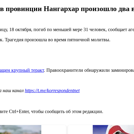
в провинции Нангархар произошло два вз
цу, 18 октября, погиб по меньшей мере 31 человек, сообщает а
ек. Трагедия произошла во время пятничной молитвы.
ащен крупный теракт
. Правоохранители обнаружили заминирова
а наш канал
https://t.me/korrespondentnet
те Ctrl+Enter, чтобы сообщить об этом редакции.