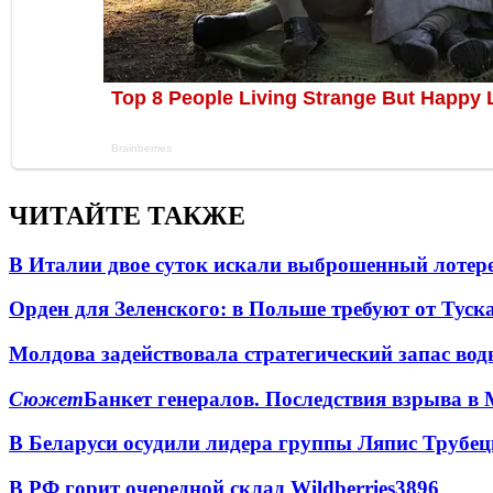
ЧИТАЙТЕ ТАКЖЕ
В Италии двое суток искали выброшенный лоте
Орден для Зеленского: в Польше требуют от Туск
Молдова задействовала стратегический запас вод
Сюжет
Банкет генералов. Последствия взрыва в 
В Беларуси осудили лидера группы Ляпис Трубе
В РФ горит очередной склад Wildberries
3896