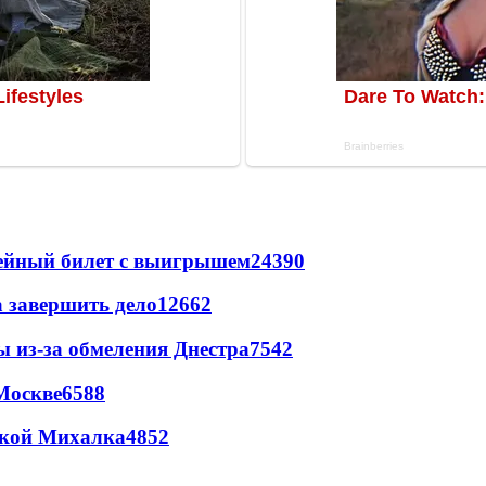
рейный билет с выигрышем
24390
а завершить дело
12662
ы из-за обмеления Днестра
7542
Москве
6588
цкой Михалка
4852