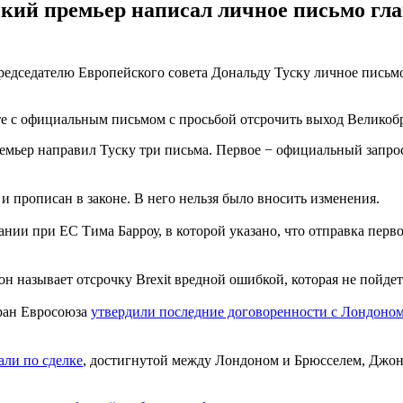
кий премьер написал личное письмо глав
седателю Европейского совета Дональду Туску личное письмо, в
те с официальным письмом с просьбой отсрочить выход Великоб
мьер направил Туску три письма. Первое − официальный запрос
и прописан в законе. В него нельзя было вносить изменения.
нии при ЕС Тима Барроу, в которой указано, что отправка перво
он называет отсрочку Brexit вредной ошибкой, которая не пойде
тран Евросоюза
утвердили последние договоренности с Лондоно
али по сделке
, достигнутой между Лондоном и Брюсселем, Джонс