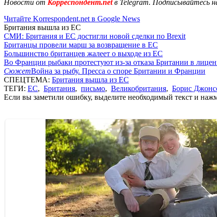
Новости от
Корреспондент.net
в Telegram. Подписывайтесь н
Читайте Korrespondent.net в Google News
Британия вышла из ЕС
СМИ: Британия и ЕС достигли новой сделки по Brexit
Британцы провели марш за возвращение в ЕС
Большинство британцев жалеет о выходе из ЕС
Во Франции рыбаки протестуют из-за отказа Британии в лицен
Сюжет
Война за рыбу. Пресса о споре Британии и Франции
СПЕЦТЕМА:
Британия вышла из ЕС
ТЕГИ:
ЕС
,
Британия
,
письмо
,
Великобритания
,
Борис Джонс
Если вы заметили ошибку, выделите необходимый текст и нажми