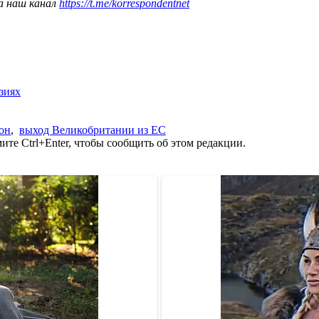
а наш канал
https://t.me/korrespondentnet
зиях
он
,
выход Великобритании из ЕС
те Ctrl+Enter, чтобы сообщить об этом редакции.