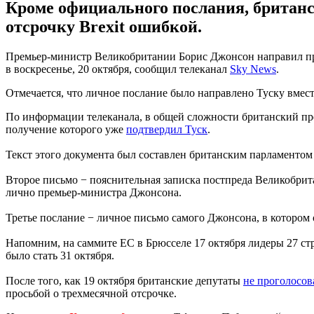
Кроме официального послания, британс
отсрочку Brexit ошибкой.
Премьер-министр Великобритании Борис Джонсон направил пред
в воскресенье, 20 октября, сообщил телеканал
Sky News
.
Отмечается, что личное послание было направлено Туску вмес
По информации телеканала, в общей сложности британский пре
получение которого уже
подтвердил Туск
.
Текст этого документа был составлен британским парламентом 
Второе письмо − пояснительная записка постпреда Великобрита
лично премьер-министра Джонсона.
Третье послание − личное письмо самого Джонсона, в котором 
Напомним, на саммите ЕС в Брюсселе 17 октября лидеры 27 с
было стать 31 октября.
После того, как 19 октября британские депутаты
не проголосов
просьбой о трехмесячной отсрочке.