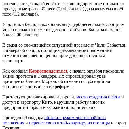
понедельник, 6 октября. Их вызвало подорожание стоимости
проезда в метро на 30 песо (0,04 доллара) до максимума в 850
песо (1,2 доллара).
Участники беспорядков нанесли ущерб нескольким станциям
метро и сожгли не менее десяти автобусов. Были задержаны
более 300 человек.
В связи со сложившейся ситуацией президент Чили Себастьян
Пиньера объявил в столице чрезвычайное положение и
отменил повышение цен на проезд в общественном
транспорте.
Как сообщал
Корреспондент.net
, с начала октября проходили
акции протеста в Эквадоре. Их спровоцировал указ
президента Ленина Морено об отмене госсубсидий на
топливо и экономические реформы.
Протестующие блокировали дороги,
месторождения нефти
и
доступ к аэропорту Кито, нарушили работу многих
предприятий, брали в заложники полицейских.
Президент Эквадора
объявил режим чрезвычайного
положения
и
перенес свою штаб-квартиру из столицы
в город
Гуаякиль.