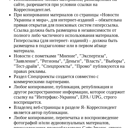
сайте, разрешается при условии ссылки на
Корреспондент.net.
При копировании материалов со страницы «Новости
Украины и мира», для интернет-изданий – обязательна
прямая открытая для поисковых систем гиперссылка.
Ссылка должна быть размещена в независимости от
полного либо частичного использования материалов.
Гиперссылка (для интернет- изданий) – должна быть
размещена в подзаголовке или в первом абзаце
материала.
Новости с пометками "Мнение", "Экспертиза",
"Заявление", "Регионы", "Деньги", "Власть", "Выборы",
"Тест-драйв", "Спецпроекты", "Промо" публикуются на
правах рекламы.
Раздел Спецпроекты создается совместно с
коммерческими партнерами.
Любое копирование, публикация, републикация и
другое распространение информации, которое содержит
ссылку на "Интерфакс-Украина", EPA / UPG, строго
воспрещается.
Владелец веб-страницы в разделе Я- Корреспондент
является автор публикации.
Любое копирование, перепечатка и воспроизведение
фотографий и/или аудиовизуальных материалов,
принадлежащих правообладателю Getty Images, строго