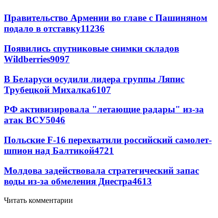
Правительство Армении во главе с Пашиняном
подало в отставку
11236
Появились спутниковые снимки складов
Wildberries
9097
В Беларуси осудили лидера группы Ляпис
Трубецкой Михалка
6107
РФ активизировала "летающие радары" из-за
атак ВСУ
5046
Польские F-16 перехватили российский самолет-
шпион над Балтикой
4721
Молдова задействовала стратегический запас
воды из-за обмеления Днестра
4613
Читать комментарии