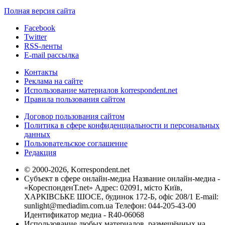
Полная версия сайта
Facebook
Twitter
RSS-ленты
E-mail рассылка
Контакты
Реклама на сайте
Использование материалов korrespondent.net
Правила пользования сайтом
Договор пользования сайтом
Политика в сфере конфиденциальности и персональных
данных
Пользовательское соглашение
Редакция
© 2000-2026, Korrespondent.net
Субъект в сфере онлайн-медиа Название онлайн-медиа -
«КореспонденТ.net» Адрес: 02091, місто Київ,
ХАРКІВСЬКЕ ШОСЕ, будинок 172-Б, офіс 208/1 E-mail:
sunlight@mediadim.com.ua
Телефон: 044-205-43-00
Идентификатор медиа - R40-06068
Использование любых материалов, размещённых на