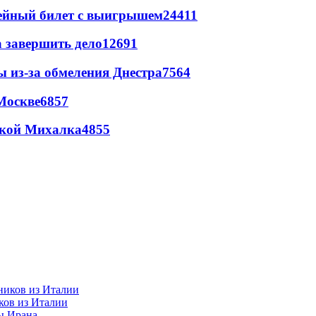
рейный билет с выигрышем
24411
а завершить дело
12691
ы из-за обмеления Днестра
7564
Москве
6857
цкой Михалка
4855
ков из Италии
ы Ирана