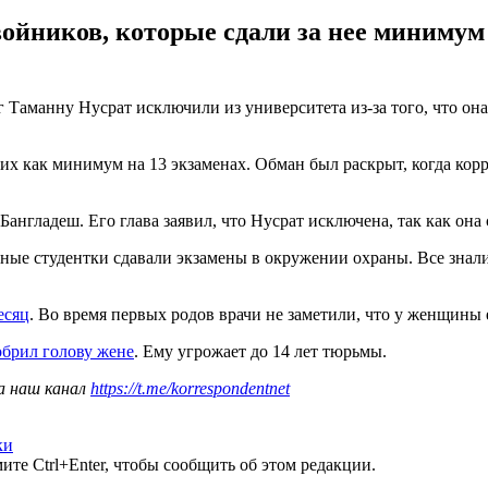
войников, которые сдали за нее минимум
Таманну Нусрат исключили из университета из-за того, что она 
х как минимум на 13 экзаменах. Обман был раскрыт, когда корр
англадеш. Его глава заявил, что Нусрат исключена, так как она
вные студентки сдавали экзамены в окружении охраны. Все знали 
есяц
. Во время первых родов врачи не заметили, что у женщины е
обрил голову жене
. Ему угрожает до 14 лет тюрьмы.
а наш канал
https://t.me/korrespondentnet
ки
те Ctrl+Enter, чтобы сообщить об этом редакции.