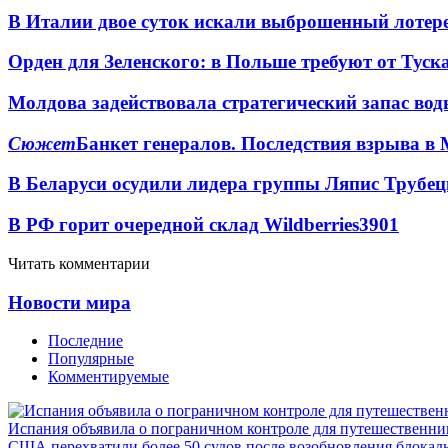
В Италии двое суток искали выброшенный лоте
Орден для Зеленского: в Польше требуют от Туск
Молдова задействовала стратегический запас вод
Сюжет
Банкет генералов. Последствия взрыва в 
В Беларуси осудили лидера группы Ляпис Трубе
В РФ горит очередной склад Wildberries
3901
Читать комментарии
Новости мира
Последние
Популярные
Комментируемые
Испания объявила о пограничном контроле для путешественни
США перехватили более 50 судов после возобновления блокад