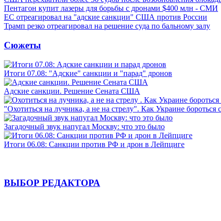
Пентагон купит лазеры для борьбы с дронами $400 млн - СМИ
ЕС отреагировал на "адские санкции" США против России
Трамп резко отреагировал на решение суда по бальному залу
Сюжеты
Итоги 07.08: "Адские" санкции и "парад" дронов
Адские санкции. Решение Сената США
"Охотиться на лучника, а не на стрелу". Как Украине бороться 
Загадочный звук напугал Москву: что это было
Итоги 06.08: Санкции против РФ и дрон в Лейпциге
ВЫБОР РЕДАКТОРА