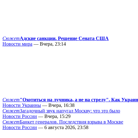
Сюжет
Адские санкции. Решение Сената США
Новости мира
— Вчера, 23:14
Сюжет
"Охотиться на лучника, а не на стрелу". Как Украи
Новости Украины
— Вчера, 16:38
Сюжет
Загадочный звук напугал Москву: что это было
Новости России
— Вчера, 15:29
Сюжет
Банкет генералов. Последствия взрыва в Москве
Новости России
— 6 августа 2026, 23:58