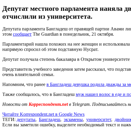
Депутат местного парламента наняла д
отчислили из университета.
Депутата парламента Бангладеш от правящей партии Авами лиг 
этом
сообщает
The Guardian в понедельник, 21 октября.
Парламентарий нашла похожих на нее женщин и использовала и
напрямую спросил об этом подставную Нусрат.
Депутат получала степень бакалавра в Открытом университете Б
Представитель учебного заведения затем рассказал, что подста
очень влиятельной семьи.
Напомним, что ранее
в Бангладеш девушка родила дважды за м
Также сообщалось, что в Бангладеш
муж нашел волос в еде и п
Новости от
Корреспондент.net
в Telegram. Подписывайтесь н
Читайте Korrespondent.net в Google News
ТЕГИ:
депутаты
,
Бангладеш
,
экзамены
,
университет
,
двойни
Если вы заметили ошибку, выделите необходимый текст и нажми