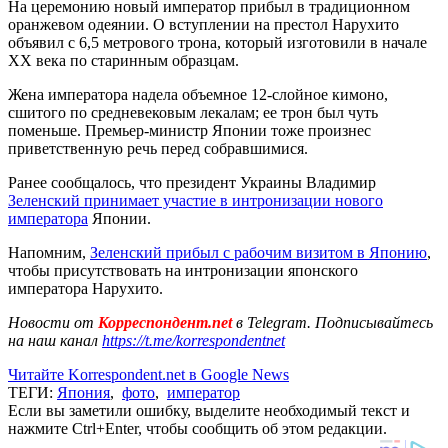
На церемонию новый император прибыл в традиционном
оранжевом одеянии. О вступлении на престол Нарухито
объявил с 6,5 метрового трона, который изготовили в начале
ХХ века по старинным образцам.
Жена императора надела объемное 12-слойное кимоно,
сшитого по средневековым лекалам; ее трон был чуть
поменьше. Премьер-министр Японии тоже произнес
приветственную речь перед собравшимися.
Ранее сообщалось, что президент Украины Владимир
Зеленский принимает участие в интронизации нового
императора
Японии.
Напомним,
Зеленский прибыл с рабочим визитом в Японию
,
чтобы присутствовать на интронизации японского
императора Нарухито.
Новости от
Корреспондент.net
в Telegram. Подписывайтесь
на наш канал
https://t.me/korrespondentnet
Читайте Korrespondent.net в Google News
ТЕГИ:
Япония
,
фото
,
император
Если вы заметили ошибку, выделите необходимый текст и
нажмите Ctrl+Enter, чтобы сообщить об этом редакции.