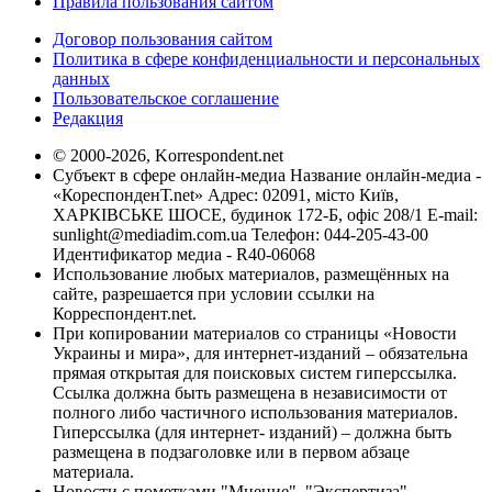
Правила пользования сайтом
Договор пользования сайтом
Политика в сфере конфиденциальности и персональных
данных
Пользовательское соглашение
Редакция
© 2000-2026, Korrespondent.net
Субъект в сфере онлайн-медиа Название онлайн-медиа -
«КореспонденТ.net» Адрес: 02091, місто Київ,
ХАРКІВСЬКЕ ШОСЕ, будинок 172-Б, офіс 208/1 E-mail:
sunlight@mediadim.com.ua
Телефон: 044-205-43-00
Идентификатор медиа - R40-06068
Использование любых материалов, размещённых на
сайте, разрешается при условии ссылки на
Корреспондент.net.
При копировании материалов со страницы «Новости
Украины и мира», для интернет-изданий – обязательна
прямая открытая для поисковых систем гиперссылка.
Ссылка должна быть размещена в независимости от
полного либо частичного использования материалов.
Гиперссылка (для интернет- изданий) – должна быть
размещена в подзаголовке или в первом абзаце
материала.
Новости с пометками "Мнение", "Экспертиза",