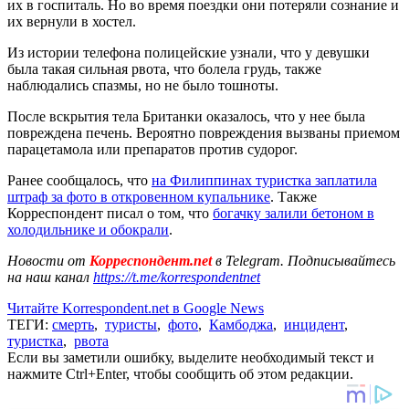
их в госпиталь. Но во время поездки они потеряли сознание и
их вернули в хостел.
Из истории телефона полицейские узнали, что у девушки
была такая сильная рвота, что болела грудь, также
наблюдались спазмы, но не было тошноты.
После вскрытия тела Британки оказалось, что у нее была
повреждена печень. Вероятно повреждения вызваны приемом
парацетамола или препаратов против судорог.
Ранее сообщалось, что
на Филиппинах туристка заплатила
штраф за фото в откровенном купальнике
. Также
Корреспондент писал о том, что
богачку залили бетоном в
холодильнике и обокрали
.
Новости от
Корреспондент.net
в Telegram. Подписывайтесь
на наш канал
https://t.me/korrespondentnet
Читайте Korrespondent.net в Google News
ТЕГИ:
смерть
,
туристы
,
фото
,
Камбоджа
,
инцидент
,
туристка
,
рвота
Если вы заметили ошибку, выделите необходимый текст и
нажмите Ctrl+Enter, чтобы сообщить об этом редакции.