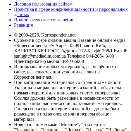
Договор пользования сайтом
Политика в сфере конфиденциальности и персональных
данных
Пользовательское соглашение
Редакция
© 2000-2026, Korrespondent.net
Субъект в сфере онлайн-медиа Название онлайн-медиа -
«КореспонденТ.net» Адрес: 02091, місто Київ,
ХАРКІВСЬКЕ ШОСЕ, будинок 172-Б, офіс 208/1 E-mail:
sunlight@mediadim.com.ua
Телефон: 044-205-43-00
Идентификатор медиа - R40-06068
Использование любых материалов, размещённых на
сайте, разрешается при условии ссылки на
Корреспондент.net.
При копировании материалов со страницы «Новости
Украины и мира», для интернет-изданий – обязательна
прямая открытая для поисковых систем гиперссылка.
Ссылка должна быть размещена в независимости от
полного либо частичного использования материалов.
Гиперссылка (для интернет- изданий) – должна быть
размещена в подзаголовке или в первом абзаце
материала.
Новости с пометками "Мнение", "Экспертиза",
"Заявление", "Регионы", "Деньги", "Власть", "Выборы",