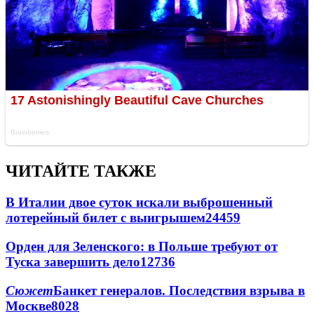
ЧИТАЙТЕ ТАКЖЕ
В Италии двое суток искали выброшенный
лотерейный билет с выигрышем
24459
Орден для Зеленского: в Польше требуют от
Туска завершить дело
12736
Сюжет
Банкет генералов. Последствия взрыва в
Москве
8028