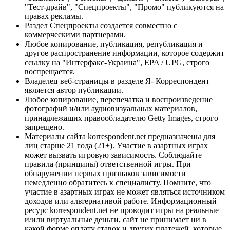
"Тест-драйв", "Спецпроекты", "Промо" публикуются на
правах рекламы.
Раздел Спецпроекты создается совместно с
коммерческими партнерами.
Любое копирование, публикация, републикация и
другое распространение информации, которое содержит
ссылку на "Интерфакс-Украина", EPA / UPG, строго
воспрещается.
Владелец веб-страницы в разделе Я- Корреспондент
является автор публикации.
Любое копирование, перепечатка и воспроизведение
фотографий и/или аудиовизуальных материалов,
принадлежащих правообладателю Getty Images, строго
запрещено.
Материалы сайта korrespondent.net предназначены для
лиц старше 21 года (21+). Участие в азартных играх
может вызвать игровую зависимость. Соблюдайте
правила (принципы) ответственной игры. При
обнаружении первых признаков зависимости
немедленно обратитесь к специалисту. Помните, что
участие в азартных играх не может являться источником
доходов или альтернативой работе. Информационный
ресурс korrespondent.net не проводит игры на реальные
и/или виртуальные деньги, сайт не принимает ни в
какой форме оплату ставок и других платежей, которые