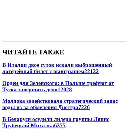
ЧИТАЙТЕ ТАКЖЕ
В Италии двое суток искали выброшенный
лотерейный билет с выигрышем
22132
Орден для Зеленского: в Польше требуют от
Туска завершить дело
12028
Молдова задействовала стратегический запас
воды из-за обмеления Днестра
7226
В Беларуси осудили лидера группы Ляпис
Трубецкой Михалка
6375