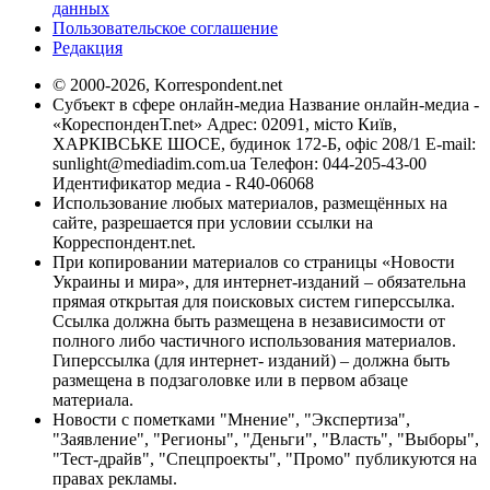
данных
Пользовательское соглашение
Редакция
© 2000-2026, Korrespondent.net
Субъект в сфере онлайн-медиа Название онлайн-медиа -
«КореспонденТ.net» Адрес: 02091, місто Київ,
ХАРКІВСЬКЕ ШОСЕ, будинок 172-Б, офіс 208/1 E-mail:
sunlight@mediadim.com.ua
Телефон: 044-205-43-00
Идентификатор медиа - R40-06068
Использование любых материалов, размещённых на
сайте, разрешается при условии ссылки на
Корреспондент.net.
При копировании материалов со страницы «Новости
Украины и мира», для интернет-изданий – обязательна
прямая открытая для поисковых систем гиперссылка.
Ссылка должна быть размещена в независимости от
полного либо частичного использования материалов.
Гиперссылка (для интернет- изданий) – должна быть
размещена в подзаголовке или в первом абзаце
материала.
Новости с пометками "Мнение", "Экспертиза",
"Заявление", "Регионы", "Деньги", "Власть", "Выборы",
"Тест-драйв", "Спецпроекты", "Промо" публикуются на
правах рекламы.