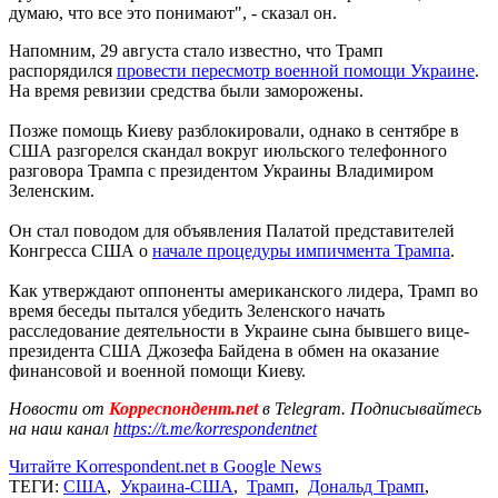
думаю, что все это понимают", - сказал он.
Напомним, 29 августа стало известно, что Трамп
распорядился
провести пересмотр военной помощи Украине
.
На время ревизии средства были заморожены.
Позже помощь Киеву разблокировали, однако в сентябре в
США разгорелся скандал вокруг июльского телефонного
разговора Трампа с президентом Украины Владимиром
Зеленским.
Он стал поводом для объявления Палатой представителей
Конгресса США о
начале процедуры импичмента Трампа
.
Как утверждают оппоненты американского лидера, Трамп во
время беседы пытался убедить Зеленского начать
расследование деятельности в Украине сына бывшего вице-
президента США Джозефа Байдена в обмен на оказание
финансовой и военной помощи Киеву.
Новости от
Корреспондент.net
в Telegram. Подписывайтесь
на наш канал
https://t.me/korrespondentnet
Читайте Korrespondent.net в Google News
ТЕГИ:
США
,
Украина-США
,
Трамп
,
Дональд Трамп
,