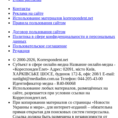
Контакты
Реклама на сайте
Использование материалов korrespondent.net
Правила пользования сайтом
Договор пользования сайтом
Политика в сфере конфиденциальности и персональных
данных
Пользовательское соглашение
Редакция
© 2000-2026, Korrespondent.net
Субъект в сфере онлайн-медиа Название онлайн-медиа -
«КореспонденТ.net» Адрес: 02091, місто Київ,
ХАРКІВСЬКЕ ШОСЕ, будинок 172-Б, офіс 208/1 E-mail:
sunlight@mediadim.com.ua
Телефон: 044-205-43-00
Идентификатор медиа - R40-06068
Использование любых материалов, размещённых на
сайте, разрешается при условии ссылки на
Корреспондент.net.
При копировании материалов со страницы «Новости
Украины и мира», для интернет-изданий – обязательна
прямая открытая для поисковых систем гиперссылка.
Ссылка должна быть размещена в независимости от