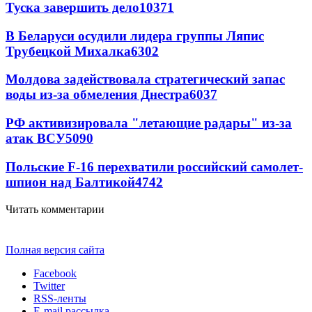
Туска завершить дело
10371
В Беларуси осудили лидера группы Ляпис
Трубецкой Михалка
6302
Молдова задействовала стратегический запас
воды из-за обмеления Днестра
6037
РФ активизировала "летающие радары" из-за
атак ВСУ
5090
Польские F-16 перехватили российский самолет-
шпион над Балтикой
4742
Читать комментарии
Полная версия сайта
Facebook
Twitter
RSS-ленты
E-mail рассылка