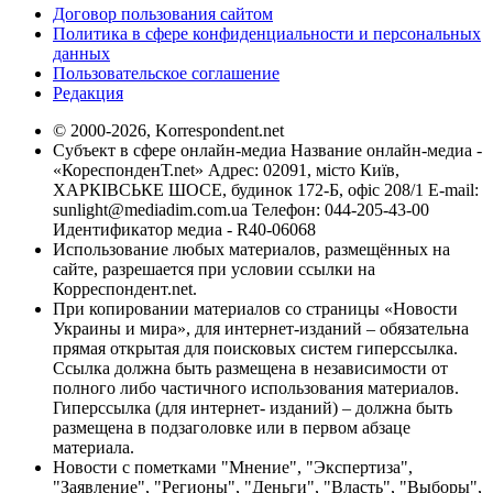
Договор пользования сайтом
Политика в сфере конфиденциальности и персональных
данных
Пользовательское соглашение
Редакция
© 2000-2026, Korrespondent.net
Субъект в сфере онлайн-медиа Название онлайн-медиа -
«КореспонденТ.net» Адрес: 02091, місто Київ,
ХАРКІВСЬКЕ ШОСЕ, будинок 172-Б, офіс 208/1 E-mail:
sunlight@mediadim.com.ua
Телефон: 044-205-43-00
Идентификатор медиа - R40-06068
Использование любых материалов, размещённых на
сайте, разрешается при условии ссылки на
Корреспондент.net.
При копировании материалов со страницы «Новости
Украины и мира», для интернет-изданий – обязательна
прямая открытая для поисковых систем гиперссылка.
Ссылка должна быть размещена в независимости от
полного либо частичного использования материалов.
Гиперссылка (для интернет- изданий) – должна быть
размещена в подзаголовке или в первом абзаце
материала.
Новости с пометками "Мнение", "Экспертиза",
"Заявление", "Регионы", "Деньги", "Власть", "Выборы",