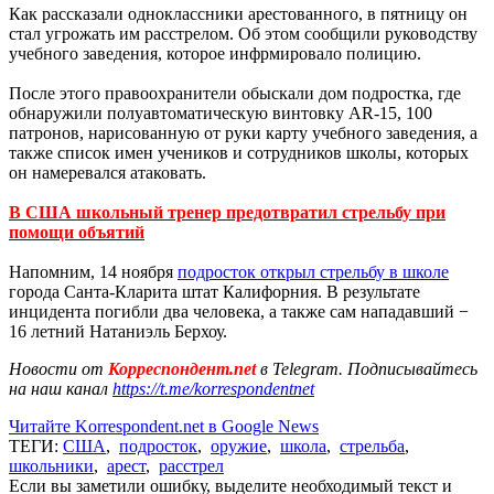
Как рассказали одноклассники арестованного, в пятницу он
стал угрожать им расстрелом. Об этом сообщили руководству
учебного заведения, которое инфрмировало полицию.
После этого правоохранители обыскали дом подростка, где
обнаружили полуавтоматическую винтовку AR-15, 100
патронов, нарисованную от руки карту учебного заведения, а
также список имен учеников и сотрудников школы, которых
он намеревался атаковать.
В США школьный тренер предотвратил стрельбу при
помощи объятий
Напомним, 14 ноября
подросток открыл стрельбу в школе
города Санта-Кларита штат Калифорния. В результате
инцидента погибли два человека, а также сам нападавший −
16 летний Натаниэль Берхоу.
Новости от
Корреспондент.net
в Telegram. Подписывайтесь
на наш канал
https://t.me/korrespondentnet
Читайте Korrespondent.net в Google News
ТЕГИ:
США
,
подросток
,
оружие
,
школа
,
стрельба
,
школьники
,
арест
,
расстрел
Если вы заметили ошибку, выделите необходимый текст и