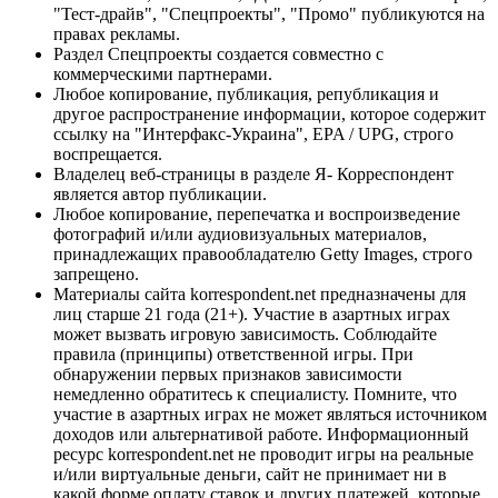
"Тест-драйв", "Спецпроекты", "Промо" публикуются на
правах рекламы.
Раздел Спецпроекты создается совместно с
коммерческими партнерами.
Любое копирование, публикация, републикация и
другое распространение информации, которое содержит
ссылку на "Интерфакс-Украина", EPA / UPG, строго
воспрещается.
Владелец веб-страницы в разделе Я- Корреспондент
является автор публикации.
Любое копирование, перепечатка и воспроизведение
фотографий и/или аудиовизуальных материалов,
принадлежащих правообладателю Getty Images, строго
запрещено.
Материалы сайта korrespondent.net предназначены для
лиц старше 21 года (21+). Участие в азартных играх
может вызвать игровую зависимость. Соблюдайте
правила (принципы) ответственной игры. При
обнаружении первых признаков зависимости
немедленно обратитесь к специалисту. Помните, что
участие в азартных играх не может являться источником
доходов или альтернативой работе. Информационный
ресурс korrespondent.net не проводит игры на реальные
и/или виртуальные деньги, сайт не принимает ни в
какой форме оплату ставок и других платежей, которые