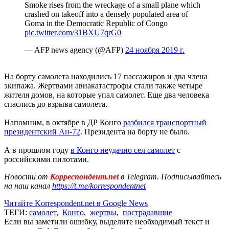
Smoke rises from the wreckage of a small plane which
crashed on takeoff into a densely populated area of
Goma in the Democratic Republic of Congo
pic.twitter.com/31BXU7qrG0
— AFP news agency (@AFP)
24 ноября 2019 г.
На борту самолета находились 17 пассажиров и два члена
экипажа. Жертвами авиакатастрофы стали также четыре
жителя домов, на которые упал самолет. Еще два человека
спаслись до взрыва самолета.
Напомним, в октябре в ДР Конго
разбился транспортный
президентский Ан-72
. Президента на борту не было.
А в прошлом году
в Конго неудачно сел самолет
с
российскими пилотами.
Новости от
Корреспондент.net
в Telegram. Подписывайтесь
на наш канал
https://t.me/korrespondentnet
Читайте Korrespondent.net в Google News
ТЕГИ:
самолет
,
Конго
,
жертвы
,
пострадавшие
Если вы заметили ошибку, выделите необходимый текст и