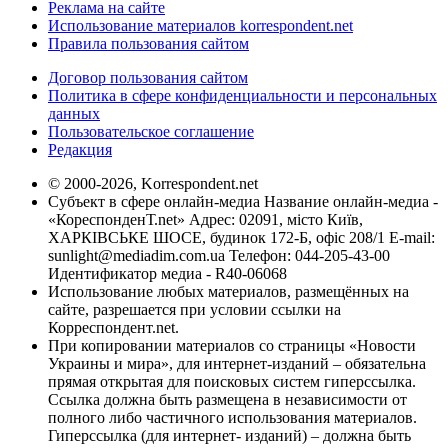
Реклама на сайте
Использование материалов korrespondent.net
Правила пользования сайтом
Договор пользования сайтом
Политика в сфере конфиденциальности и персональных
данных
Пользовательское соглашение
Редакция
© 2000-2026, Korrespondent.net
Субъект в сфере онлайн-медиа Название онлайн-медиа -
«КореспонденТ.net» Адрес: 02091, місто Київ,
ХАРКІВСЬКЕ ШОСЕ, будинок 172-Б, офіс 208/1 E-mail:
sunlight@mediadim.com.ua
Телефон: 044-205-43-00
Идентификатор медиа - R40-06068
Использование любых материалов, размещённых на
сайте, разрешается при условии ссылки на
Корреспондент.net.
При копировании материалов со страницы «Новости
Украины и мира», для интернет-изданий – обязательна
прямая открытая для поисковых систем гиперссылка.
Ссылка должна быть размещена в независимости от
полного либо частичного использования материалов.
Гиперссылка (для интернет- изданий) – должна быть