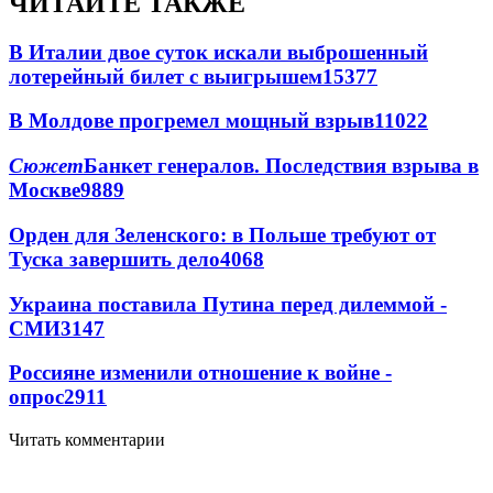
ЧИТАЙТЕ ТАКЖЕ
В Италии двое суток искали выброшенный
лотерейный билет с выигрышем
15377
В Молдове прогремел мощный взрыв
11022
Сюжет
Банкет генералов. Последствия взрыва в
Москве
9889
Орден для Зеленского: в Польше требуют от
Туска завершить дело
4068
Украина поставила Путина перед дилеммой -
СМИ
3147
Россияне изменили отношение к войне -
опрос
2911
Читать комментарии