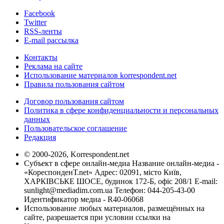
Facebook
Twitter
RSS-ленты
E-mail рассылка
Контакты
Реклама на сайте
Использование материалов korrespondent.net
Правила пользования сайтом
Договор пользования сайтом
Политика в сфере конфиденциальности и персональных
данных
Пользовательское соглашение
Редакция
© 2000-2026, Korrespondent.net
Субъект в сфере онлайн-медиа Название онлайн-медиа -
«КореспонденТ.net» Адрес: 02091, місто Київ,
ХАРКІВСЬКЕ ШОСЕ, будинок 172-Б, офіс 208/1 E-mail:
sunlight@mediadim.com.ua
Телефон: 044-205-43-00
Идентификатор медиа - R40-06068
Использование любых материалов, размещённых на
сайте, разрешается при условии ссылки на