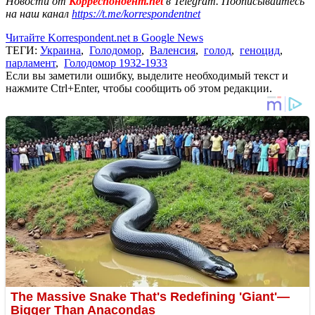
Новости от
Корреспондент.net
в Telegram. Подписывайтесь
на наш канал
https://t.me/korrespondentnet
Читайте Korrespondent.net в Google News
ТЕГИ:
Украина
,
Голодомор
,
Валенсия
,
голод
,
геноцид
,
парламент
,
Голодомор 1932-1933
Если вы заметили ошибку, выделите необходимый текст и
нажмите Ctrl+Enter, чтобы сообщить об этом редакции.