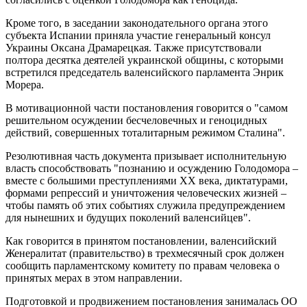
Кроме того, в заседании законодательного органа этого
субъекта Испании приняла участие генеральный консул
Украины Оксана Драмарецкая. Также присутствовали
полтора десятка деятелей украинской общины, с которыми
встретился председатель валенсийского парламента Энрик
Морера.
В мотивационной части постановления говорится о "самом
решительном осуждении бесчеловечных и геноцидных
действий, совершенных тоталитарным режимом Сталина".
Резолютивная часть документа призывает исполнительную
власть способствовать "познанию и осуждению Голодомора –
вместе с большими преступлениями XX века, диктатурами,
формами репрессий и уничтожения человеческих жизней –
чтобы память об этих событиях служила предупреждением
для нынешних и будущих поколений валенсийцев".
Как говорится в принятом постановлении, валенсийский
Женералитат (правительство) в трехмесячный срок должен
сообщить парламентскому комитету по правам человека о
принятых мерах в этом направлении.
Подготовкой и продвижением постановления занималась ОО