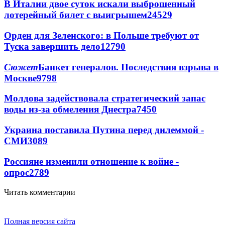
В Италии двое суток искали выброшенный
лотерейный билет с выигрышем
24529
Орден для Зеленского: в Польше требуют от
Туска завершить дело
12790
Сюжет
Банкет генералов. Последствия взрыва в
Москве
9798
Молдова задействовала стратегический запас
воды из-за обмеления Днестра
7450
Украина поставила Путина перед дилеммой -
СМИ
3089
Россияне изменили отношение к войне -
опрос
2789
Читать комментарии
Полная версия сайта