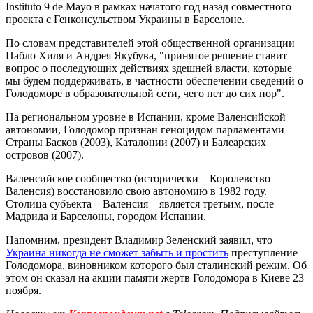
Instituto 9 de Mayo в рамках начатого год назад совместного
проекта с Генконсульством Украины в Барселоне.
По словам представителей этой общественной организации
Пабло Хиля и Андрея Якубува, "принятое решение ставит
вопрос о последующих действиях здешней власти, которые
мы будем поддерживать, в частности обеспечении сведений о
Голодоморе в образовательной сети, чего нет до сих пор".
На региональном уровне в Испании, кроме Валенсийской
автономии, Голодомор признан геноцидом парламентами
Страны Басков (2003), Каталонии (2007) и Балеарских
островов (2007).
Валенсийское сообщество (исторически – Королевство
Валенсия) восстановило свою автономию в 1982 году.
Столица субъекта – Валенсия – является третьим, после
Мадрида и Барселоны, городом Испании.
Напомним, президент Владимир Зеленский заявил, что
Украина никогда не сможет забыть и простить
преступление
Голодомора, виновником которого был сталинский режим. Об
этом он сказал на акции памяти жертв Голодомора в Киеве 23
ноября.