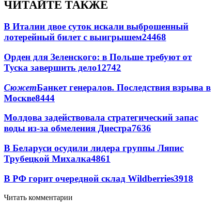
ЧИТАЙТЕ ТАКЖЕ
В Италии двое суток искали выброшенный
лотерейный билет с выигрышем
24468
Орден для Зеленского: в Польше требуют от
Туска завершить дело
12742
Сюжет
Банкет генералов. Последствия взрыва в
Москве
8444
Молдова задействовала стратегический запас
воды из-за обмеления Днестра
7636
В Беларуси осудили лидера группы Ляпис
Трубецкой Михалка
4861
В РФ горит очередной склад Wildberries
3918
Читать комментарии