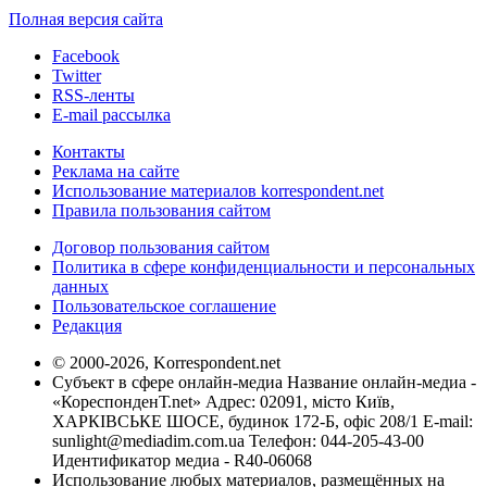
Полная версия сайта
Facebook
Twitter
RSS-ленты
E-mail рассылка
Контакты
Реклама на сайте
Использование материалов korrespondent.net
Правила пользования сайтом
Договор пользования сайтом
Политика в сфере конфиденциальности и персональных
данных
Пользовательское соглашение
Редакция
© 2000-2026, Korrespondent.net
Субъект в сфере онлайн-медиа Название онлайн-медиа -
«КореспонденТ.net» Адрес: 02091, місто Київ,
ХАРКІВСЬКЕ ШОСЕ, будинок 172-Б, офіс 208/1 E-mail:
sunlight@mediadim.com.ua
Телефон: 044-205-43-00
Идентификатор медиа - R40-06068
Использование любых материалов, размещённых на