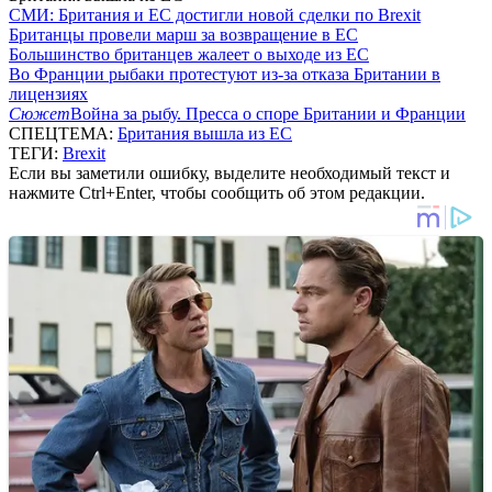
СМИ: Британия и ЕС достигли новой сделки по Brexit
Британцы провели марш за возвращение в ЕС
Большинство британцев жалеет о выходе из ЕС
Во Франции рыбаки протестуют из-за отказа Британии в
лицензиях
Сюжет
Война за рыбу. Пресса о споре Британии и Франции
СПЕЦТЕМА:
Британия вышла из ЕС
ТЕГИ:
Brexit
Если вы заметили ошибку, выделите необходимый текст и
нажмите Ctrl+Enter, чтобы сообщить об этом редакции.