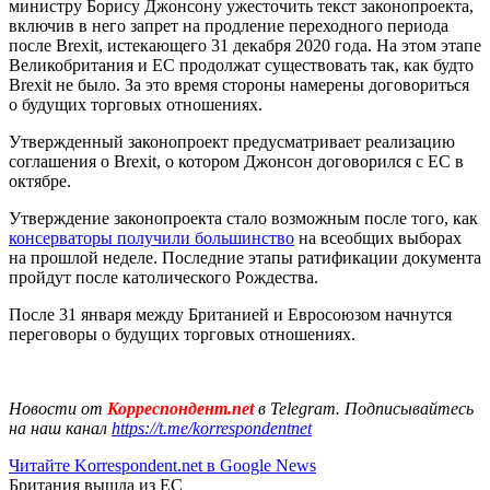
министру Борису Джонсону ужесточить текст законопроекта,
включив в него запрет на продление переходного периода
после Brexit, истекающего 31 декабря 2020 года. На этом этапе
Великобритания и ЕС продолжат существовать так, как будто
Brexit не было. За это время стороны намерены договориться
о будущих торговых отношениях.
Утвержденный законопроект предусматривает реализацию
соглашения о Brexit, о котором Джонсон договорился с ЕС в
октябре.
Утверждение законопроекта стало возможным после того, как
консерваторы получили большинство
на всеобщих выборах
на прошлой неделе. Последние этапы ратификации документа
пройдут после католического Рождества.
После 31 января между Британией и Евросоюзом начнутся
переговоры о будущих торговых отношениях.
Новости от
Корреспондент.net
в Telegram. Подписывайтесь
на наш канал
https://t.me/korrespondentnet
Читайте Korrespondent.net в Google News
Британия вышла из ЕС