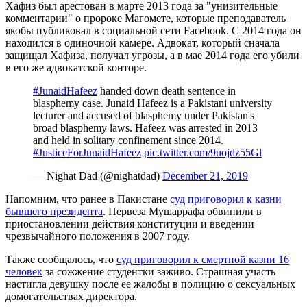
Хафиз был арестован в марте 2013 года за "унизительные
комментарии" о пророке Магомете, которые преподаватель
якобы публиковал в социальной сети Facebook. С 2014 года он
находился в одиночной камере. Адвокат, который сначала
защищал Хафиза, получал угрозы, а в мае 2014 года его убили
в его же адвокатской конторе.
#JunaidHafeez
handed down death sentence in
blasphemy case. Junaid Hafeez is a Pakistani university
lecturer and accused of blasphemy under Pakistan's
broad blasphemy laws. Hafeez was arrested in 2013
and held in solitary confinement since 2014.
#JusticeForJunaidHafeez
pic.twitter.com/9uojdz55Gl
— Nighat Dad (@nighatdad)
December 21, 2019
Напомним, что ранее в Пакистане
суд приговорил к казни
бывшего президента
. Первеза Мушаррафа обвинили в
приостановлении действия конституции и введении
чрезвычайного положения в 2007 году.
Также сообщалось, что
суд приговорил к смертной казни 16
человек
за сожжение студентки заживо. Страшная участь
настигла девушку после ее жалобы в полицию о сексуальных
домогательствах директора.