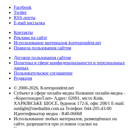
Facebook
Twitter
RSS-ленты
E-mail рассылка
Контакты
Реклама на сайте
Использование материалов korrespondent.net
Правила пользования сайтом
Договор пользования сайтом
Политика в сфере конфиденциальности и персональных
данных
Пользовательское соглашение
Редакция
© 2000-2026, Korrespondent.net
Субъект в сфере онлайн-медиа Название онлайн-медиа -
«КореспонденТ.net» Адрес: 02091, місто Київ,
ХАРКІВСЬКЕ ШОСЕ, будинок 172-Б, офіс 208/1 E-mail:
sunlight@mediadim.com.ua
Телефон: 044-205-43-00
Идентификатор медиа - R40-06068
Использование любых материалов, размещённых на
сайте, разрешается при условии ссылки на