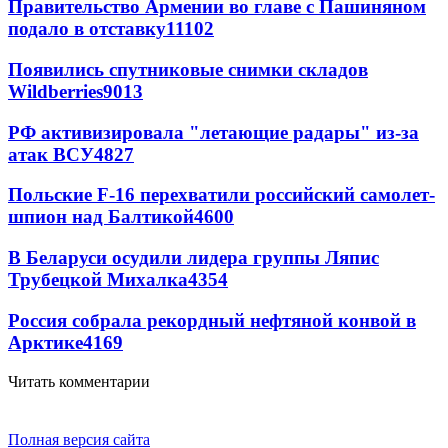
Правительство Армении во главе с Пашиняном
подало в отставку
11102
Появились спутниковые снимки складов
Wildberries
9013
РФ активизировала "летающие радары" из-за
атак ВСУ
4827
Польские F-16 перехватили российский самолет-
шпион над Балтикой
4600
В Беларуси осудили лидера группы Ляпис
Трубецкой Михалка
4354
Россия собрала рекордный нефтяной конвой в
Арктике
4169
Читать комментарии
Полная версия сайта