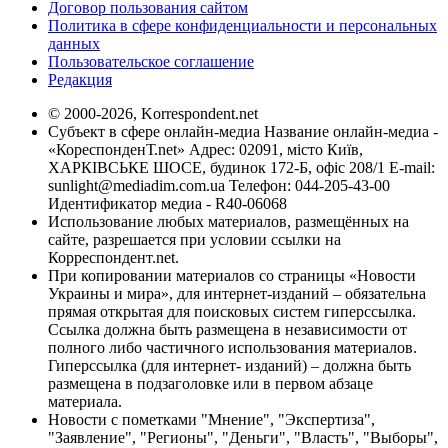
Договор пользования сайтом
Политика в сфере конфиденциальности и персональных
данных
Пользовательское соглашение
Редакция
© 2000-2026, Korrespondent.net
Субъект в сфере онлайн-медиа Название онлайн-медиа -
«КореспонденТ.net» Адрес: 02091, місто Київ,
ХАРКІВСЬКЕ ШОСЕ, будинок 172-Б, офіс 208/1 E-mail:
sunlight@mediadim.com.ua
Телефон: 044-205-43-00
Идентификатор медиа - R40-06068
Использование любых материалов, размещённых на
сайте, разрешается при условии ссылки на
Корреспондент.net.
При копировании материалов со страницы «Новости
Украины и мира», для интернет-изданий – обязательна
прямая открытая для поисковых систем гиперссылка.
Ссылка должна быть размещена в независимости от
полного либо частичного использования материалов.
Гиперссылка (для интернет- изданий) – должна быть
размещена в подзаголовке или в первом абзаце
материала.
Новости с пометками "Мнение", "Экспертиза",
"Заявление", "Регионы", "Деньги", "Власть", "Выборы",