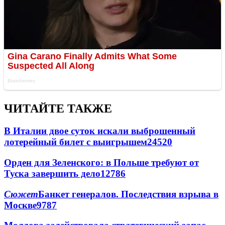
ЧИТАЙТЕ ТАКЖЕ
В Италии двое суток искали выброшенный
лотерейный билет с выигрышем
24520
Орден для Зеленского: в Польше требуют от
Туска завершить дело
12786
Сюжет
Банкет генералов. Последствия взрыва в
Москве
9787