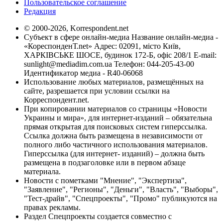
Пользовательское соглашение
Редакция
© 2000-2026, Korrespondent.net
Субъект в сфере онлайн-медиа Название онлайн-медиа -
«КореспонденТ.net» Адрес: 02091, місто Київ,
ХАРКІВСЬКЕ ШОСЕ, будинок 172-Б, офіс 208/1 E-mail:
sunlight@mediadim.com.ua
Телефон: 044-205-43-00
Идентификатор медиа - R40-06068
Использование любых материалов, размещённых на
сайте, разрешается при условии ссылки на
Корреспондент.net.
При копировании материалов со страницы «Новости
Украины и мира», для интернет-изданий – обязательна
прямая открытая для поисковых систем гиперссылка.
Ссылка должна быть размещена в независимости от
полного либо частичного использования материалов.
Гиперссылка (для интернет- изданий) – должна быть
размещена в подзаголовке или в первом абзаце
материала.
Новости с пометками "Мнение", "Экспертиза",
"Заявление", "Регионы", "Деньги", "Власть", "Выборы",
"Тест-драйв", "Спецпроекты", "Промо" публикуются на
правах рекламы.
Раздел Спецпроекты создается совместно с