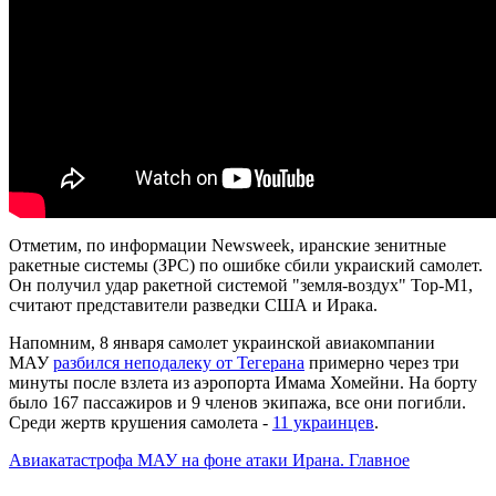
Отметим, по информации Newsweek, иранские зенитные
ракетные системы (ЗРС) по ошибке сбили украиский самолет.
Он получил удар ракетной системой "земля-воздух" Тор-М1,
считают представители разведки США и Ирака.
Напомним, 8 января самолет украинской авиакомпании
МАУ
разбился неподалеку от Тегерана
примерно через три
минуты после взлета из аэропорта Имама Хомейни. На борту
было 167 пассажиров и 9 членов экипажа, все они погибли.
Среди жертв крушения самолета -
11 украинцев
.
Авиакатастрофа МАУ на фоне атаки Ирана. Главное