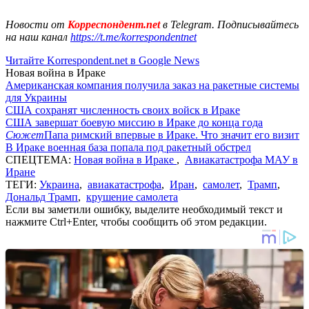
Новости от
Корреспондент.net
в Telegram. Подписывайтесь
на наш канал
https://t.me/korrespondentnet
Читайте Korrespondent.net в Google News
Новая война в Ираке
Американская компания получила заказ на ракетные системы
для Украины
США сохранят численность своих войск в Ираке
США завершат боевую миссию в Ираке до конца года
Сюжет
Папа римский впервые в Ираке. Что значит его визит
В Ираке военная база попала под ракетный обстрел
СПЕЦТЕМА:
Новая война в Ираке
,
Авиакатастрофа МАУ в
Иране
ТЕГИ:
Украина
,
авиакатастрофа
,
Иран
,
самолет
,
Трамп
,
Дональд Трамп
,
крушение самолета
Если вы заметили ошибку, выделите необходимый текст и
нажмите Ctrl+Enter, чтобы сообщить об этом редакции.