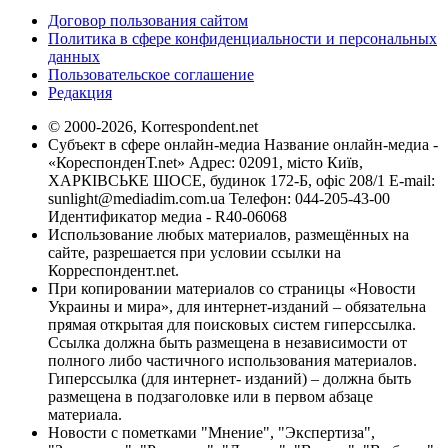
Договор пользования сайтом
Политика в сфере конфиденциальности и персональных
данных
Пользовательское соглашение
Редакция
© 2000-2026, Korrespondent.net
Субъект в сфере онлайн-медиа Название онлайн-медиа -
«КореспонденТ.net» Адрес: 02091, місто Київ,
ХАРКІВСЬКЕ ШОСЕ, будинок 172-Б, офіс 208/1 E-mail:
sunlight@mediadim.com.ua
Телефон: 044-205-43-00
Идентификатор медиа - R40-06068
Использование любых материалов, размещённых на
сайте, разрешается при условии ссылки на
Корреспондент.net.
При копировании материалов со страницы «Новости
Украины и мира», для интернет-изданий – обязательна
прямая открытая для поисковых систем гиперссылка.
Ссылка должна быть размещена в независимости от
полного либо частичного использования материалов.
Гиперссылка (для интернет- изданий) – должна быть
размещена в подзаголовке или в первом абзаце
материала.
Новости с пометками "Мнение", "Экспертиза",