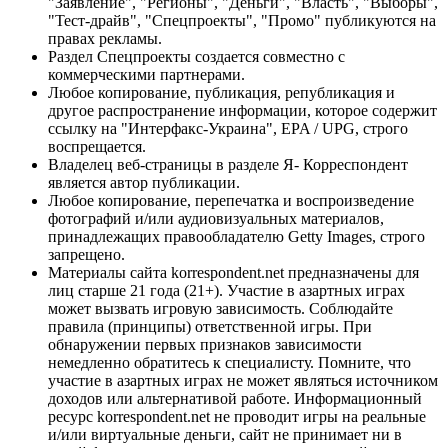
"Заявление", "Регионы", "Деньги", "Власть", "Выборы",
"Тест-драйв", "Спецпроекты", "Промо" публикуются на
правах рекламы.
Раздел Спецпроекты создается совместно с
коммерческими партнерами.
Любое копирование, публикация, републикация и
другое распространение информации, которое содержит
ссылку на "Интерфакс-Украина", EPA / UPG, строго
воспрещается.
Владелец веб-страницы в разделе Я- Корреспондент
является автор публикации.
Любое копирование, перепечатка и воспроизведение
фотографий и/или аудиовизуальных материалов,
принадлежащих правообладателю Getty Images, строго
запрещено.
Материалы сайта korrespondent.net предназначены для
лиц старше 21 года (21+). Участие в азартных играх
может вызвать игровую зависимость. Соблюдайте
правила (принципы) ответственной игры. При
обнаружении первых признаков зависимости
немедленно обратитесь к специалисту. Помните, что
участие в азартных играх не может являться источником
доходов или альтернативой работе. Информационный
ресурс korrespondent.net не проводит игры на реальные
и/или виртуальные деньги, сайт не принимает ни в