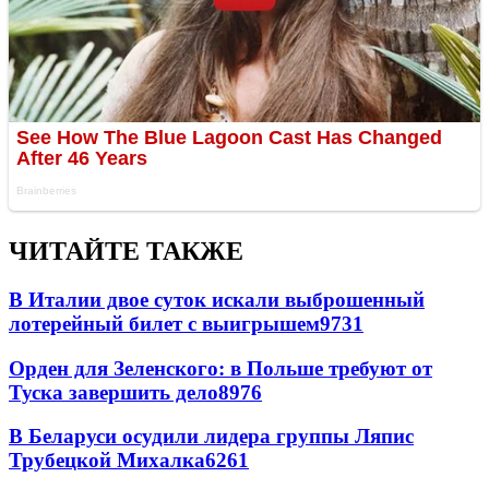
ЧИТАЙТЕ ТАКЖЕ
В Италии двое суток искали выброшенный
лотерейный билет с выигрышем
9731
Орден для Зеленского: в Польше требуют от
Туска завершить дело
8976
В Беларуси осудили лидера группы Ляпис
Трубецкой Михалка
6261