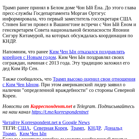
Трамп ранее принял в Белом доме Чон Ый Ёна. До этого глава
пресс-службы Госдепартамента Морган Ортэгус
информировала, что первый заместитель госсекретаря США
Стивен Бигэн провел в Вашингтоне встречи с Чон Ый Ёном и
генсекретарем Совета национальной безопасности Японии
Сигэру Китамурой, на которых обсуждалась координация по
КНДР.
Напомним, что ранее
Ким Чен Ын отказался поздравлять
корейцев с Новым годом
. Ким Чен Ын поздравлял своих
сограждан, начиная с 2013 года. Эту традицию заложил его
дед Ким Ир Сен.
Также сообщалось, что
Трамп высоко оценил свои отношения
с Ким Чен Ыном
. При этом американский лидер заявил о
наличии "определенной враждебности" со стороны Северной
Кореи.
Новости от
Корреспондент.net
в Telegram. Подписывайтесь
на наш канал
https://t.me/korrespondentnet
Читайте Korrespondent.net в Google News
ТЕГИ:
США
,
Северная Корея
,
Трамп
,
КНДР
,
Дональд
Трамп
,
Ким Чен Ын