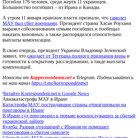
Погибли 176 человек, среди жертв 11 украинцев.
Большинство погибших – из Ирана и Канады.
А утром 11 января иранские власти признали, что
самолет
МАУ был сбит военными
. Президент страны Хасан Роухани
выразил соболезнования семьям погибших и пообещал
наказать виновных, а также распорядился относительно
выплаты компенсации.
В свою очередь, президент Украины Владимир Зеленский
заявил, что
ожидает от Тегерана полного признания вины
и
готовности к открытому расследованию, а такде выплаты
компенсаций.
Новости от
Корреспондент.net
в Telegram. Подписывайтесь
на наш канал
https://t.me/korrespondentnet
Читайте Korrespondent.net в Google News
Авиакатастрофа МАУ в Иране
Катастрофа МАУ: пострадавшие страны отреагировали на
приговоры в Иране
В Иране суд приговорил к тюрьме военнослужащих за сбитый
украинский лайнер
Кулеба: Разрыв отношений с Ираном не помешает
переговорам о сбитом самолете
Сбитый рейс МАУ: четыре страны призвали Иран к ответу