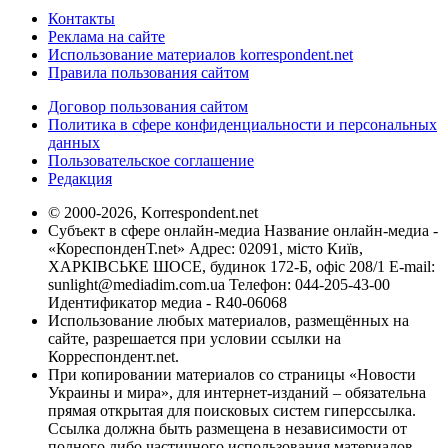
Контакты
Реклама на сайте
Использование материалов korrespondent.net
Правила пользования сайтом
Договор пользования сайтом
Политика в сфере конфиденциальности и персональных
данных
Пользовательское соглашение
Редакция
© 2000-2026, Korrespondent.net
Субъект в сфере онлайн-медиа Название онлайн-медиа -
«КореспонденТ.net» Адрес: 02091, місто Київ,
ХАРКІВСЬКЕ ШОСЕ, будинок 172-Б, офіс 208/1 E-mail:
sunlight@mediadim.com.ua
Телефон: 044-205-43-00
Идентификатор медиа - R40-06068
Использование любых материалов, размещённых на
сайте, разрешается при условии ссылки на
Корреспондент.net.
При копировании материалов со страницы «Новости
Украины и мира», для интернет-изданий – обязательна
прямая открытая для поисковых систем гиперссылка.
Ссылка должна быть размещена в независимости от
полного либо частичного использования материалов.