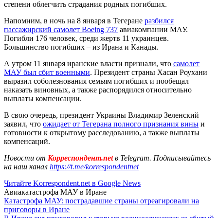
степени облегчить страдания родных погибших.
Напомним, в ночь на 8 января в Тегеране
разбился
пассажирский самолет Boeing 737
авиакомпании МАУ.
Погибли 176 человек, среди жертв 11 украинцев.
Большинство погибших – из Ирана и Канады.
А утром 11 января иранские власти признали, что
самолет
МАУ был сбит военными
. Президент страны Хасан Роухани
выразил соболезнования семьям погибших и пообещал
наказать виновных, а также распорядился относительно
выплаты компенсации.
В свою очередь, президент Украины Владимир Зеленский
заявил, что
ожидает от Тегерана полного признания вины
и
готовности к открытому расследованию, а также выплаты
компенсаций.
Новости от
Корреспондент.net
в Telegram. Подписывайтесь
на наш канал
https://t.me/korrespondentnet
Читайте Korrespondent.net в Google News
Авиакатастрофа МАУ в Иране
Катастрофа МАУ: пострадавшие страны отреагировали на
приговоры в Иране