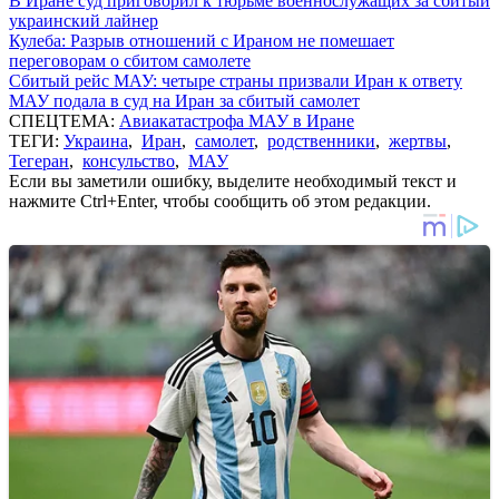
В Иране суд приговорил к тюрьме военнослужащих за сбитый
украинский лайнер
Кулеба: Разрыв отношений с Ираном не помешает
переговорам о сбитом самолете
Сбитый рейс МАУ: четыре страны призвали Иран к ответу
МАУ подала в суд на Иран за сбитый самолет
СПЕЦТЕМА:
Авиакатастрофа МАУ в Иране
ТЕГИ:
Украина
,
Иран
,
самолет
,
родственники
,
жертвы
,
Тегеран
,
консульство
,
МАУ
Если вы заметили ошибку, выделите необходимый текст и
нажмите Ctrl+Enter, чтобы сообщить об этом редакции.