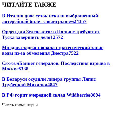
ЧИТАЙТЕ ТАКЖЕ
В Италии двое суток искали выброшенный
лотерейный билет с выигрышем
24357
Орден для Зеленского: в Польше требуют от
Туска завершить дело
12572
Молдова задействовала стратегический запас
воды из-за обмеления Днестра
7522
Сюжет
Банкет генералов. Последствия взрыва в
Москве
6338
В Беларуси осудили лидера группы Ляпис
Трубецкой Михалка
4847
В РФ горит очередной склад Wildberries
3894
Читать комментарии