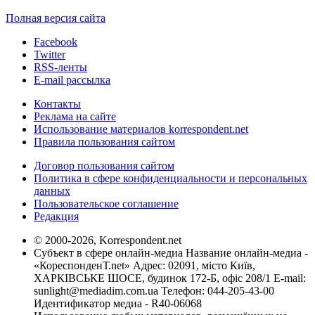
Полная версия сайта
Facebook
Twitter
RSS-ленты
E-mail рассылка
Контакты
Реклама на сайте
Использование материалов korrespondent.net
Правила пользования сайтом
Договор пользования сайтом
Политика в сфере конфиденциальности и персональных
данных
Пользовательское соглашение
Редакция
© 2000-2026, Korrespondent.net
Субъект в сфере онлайн-медиа Название онлайн-медиа -
«КореспонденТ.net» Адрес: 02091, місто Київ,
ХАРКІВСЬКЕ ШОСЕ, будинок 172-Б, офіс 208/1 E-mail:
sunlight@mediadim.com.ua
Телефон: 044-205-43-00
Идентификатор медиа - R40-06068