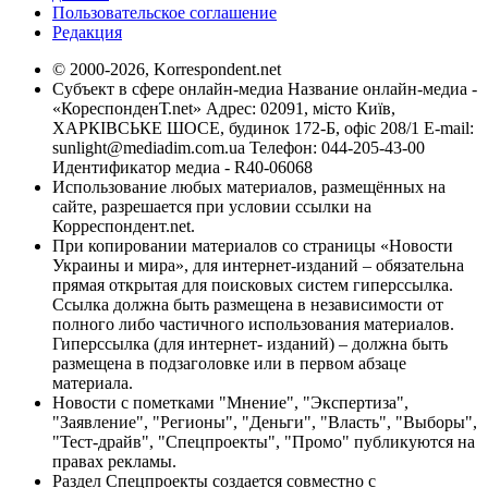
Пользовательское соглашение
Редакция
© 2000-2026, Korrespondent.net
Субъект в сфере онлайн-медиа Название онлайн-медиа -
«КореспонденТ.net» Адрес: 02091, місто Київ,
ХАРКІВСЬКЕ ШОСЕ, будинок 172-Б, офіс 208/1 E-mail:
sunlight@mediadim.com.ua
Телефон: 044-205-43-00
Идентификатор медиа - R40-06068
Использование любых материалов, размещённых на
сайте, разрешается при условии ссылки на
Корреспондент.net.
При копировании материалов со страницы «Новости
Украины и мира», для интернет-изданий – обязательна
прямая открытая для поисковых систем гиперссылка.
Ссылка должна быть размещена в независимости от
полного либо частичного использования материалов.
Гиперссылка (для интернет- изданий) – должна быть
размещена в подзаголовке или в первом абзаце
материала.
Новости с пометками "Мнение", "Экспертиза",
"Заявление", "Регионы", "Деньги", "Власть", "Выборы",
"Тест-драйв", "Спецпроекты", "Промо" публикуются на
правах рекламы.
Раздел Спецпроекты создается совместно с