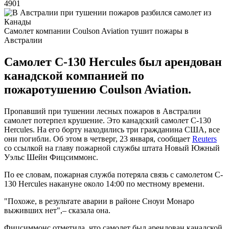
4901
Самолет компании Coulson Aviation тушит пожары в
Австралии
Самолет C-130 Hercules был арендован
канадской компанией по
пожаротушению Coulson Aviation.
Пропавший при тушении лесных пожаров в Австралии
самолет потерпел крушение. Это канадский самолет C-130
Hercules. На его борту находились три гражданина США, все
они погибли. Об этом в четверг, 23 января, сообщает
Reuters
со ссылкой на главу пожарной службы штата Новый Южный
Уэльс Шейн Фицсиммонс.
По ее словам, пожарная служба потеряла связь с самолетом C-
130 Hercules накануне около 14:00 по местному времени.
"Похоже, в результате аварии в районе Сноуи Монаро
выживших нет",– сказала она.
Фицсиммонс отметила, что самолет был арендован канадской