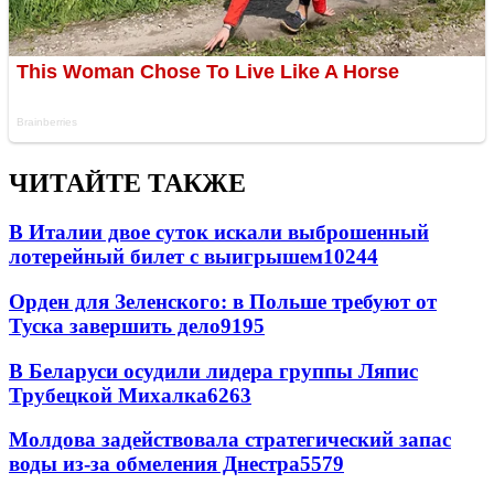
ЧИТАЙТЕ ТАКЖЕ
В Италии двое суток искали выброшенный
лотерейный билет с выигрышем
10244
Орден для Зеленского: в Польше требуют от
Туска завершить дело
9195
В Беларуси осудили лидера группы Ляпис
Трубецкой Михалка
6263
Молдова задействовала стратегический запас
воды из-за обмеления Днестра
5579