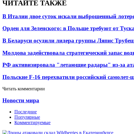
ЧИТАЙТЕ ТАКЖЕ
В Италии двое суток искали выброшенный лоте
Орден для Зеленского: в Польше требуют от Туск
В Беларуси осудили лидера группы Ляпис Трубе
Молдова задействовала стратегический запас вод
РФ активизировала "летающие радары" из-за а
Польские F-16 перехватили российский самолет-
Читать комментарии
Новости мира
Последние
Популярные
Комментируемые