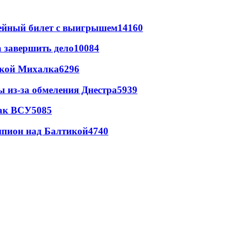
рейный билет с выигрышем
14160
а завершить дело
10084
цкой Михалка
6296
ы из-за обмеления Днестра
5939
так ВСУ
5085
шпион над Балтикой
4740