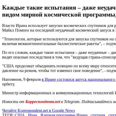
Каждые такие испытания – даже неудач
видом мирной космической программы, 
Власти Ирана использует запуски космических спутников для 
Майкл Помпео на последний неудачный космический запуск в 
"Технологии, которые используются для запуска спутников на
включая межконтинентальные баллистические ракеты", – подч
По его словам, каждые такие испытания – даже неудачные – 
видят опасные последствия в том, что "ведущая страна-спонсо
"США продолжат объединять позицию по всему миру относител
давление на режим, чтобы тот изменил свое поведение", - по
Напомним, 9 февраля
в Иране состоялся запуск национального
орбиту.
Министр информационных и коммуникационных технологий Ир
Новости от
Корреспондент.net
в Telegram. Подписывайтесь н
Читайте Korrespondent.net в Google News
ТЕГИ:
США
,
Иран
,
Ядерная программа Ирана
,
спутник
,
спу