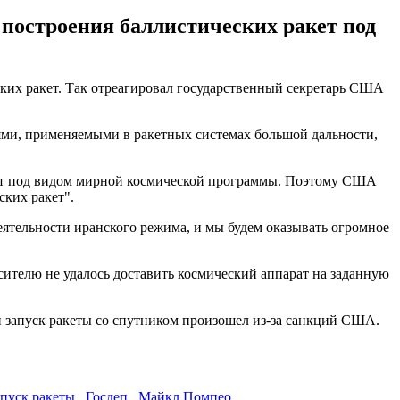
 построения баллистических ракет под
ских ракет. Так отреагировал государственный секретарь США
иями, применяемыми в ракетных системах большой дальности,
акет под видом мирной космической программы. Поэтому США
ских ракет".
тельности иранского режима, и мы будем оказывать огромное
ителю не удалось доставить космический аппарат на заданную
запуск ракеты со спутником произошел из-за санкций США.
апуск ракеты
,
Госдеп
,
Майкл Помпео