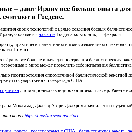
ные – дают Ирану все больше опыта для
считают в Госдепе.
развития своих технологий с целью создания боевых баллистиче
Иране, сообщается
на сайте
Госдепа во вторник, 11 февраля.
 орбиту, практически идентичны и взаимозаменяемы с технолог
еркнул Помпео.
дают Ирану все больше опыта для построения баллистических р
р терроризма в мире может позволить себе испытания баллистиче
ьно противостояния опрометчивой баллистической ракетной дея
дчеркнул государственный секретарь США.
 спутника
дистанционного зондирования земли Зафар. Ракете-нос
ана Мохаммад Джавад Азари Джахроми заявил, что неудачный 
а наш канал
https://t.me/korrespondentnet
тники
,
ракета
,
госдепартамент США
,
баллистическая ракета
,
з