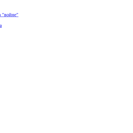
в "войне"
а