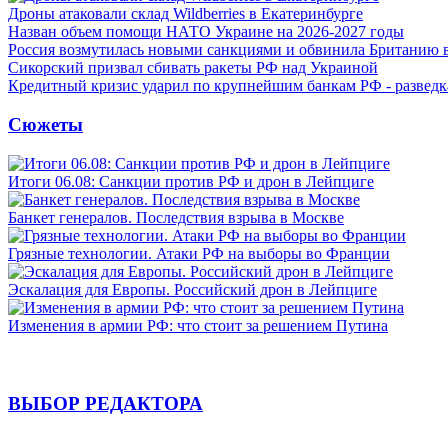
Дроны атаковали склад Wildberries в Екатеринбурге
Назван объем помощи НАТО Украине на 2026-2027 годы
Россия возмутилась новыми санкциями и обвинила Британию 
Сикорский призвал сбивать ракеты РФ над Украиной
Кредитный кризис ударил по крупнейшим банкам РФ - разведк
Сюжеты
Итоги 06.08: Санкции против РФ и дрон в Лейпциге
Банкет генералов. Последствия взрыва в Москве
Грязные технологии. Атаки РФ на выборы во Франции
Эскалация для Европы. Российский дрон в Лейпциге
Изменения в армии РФ: что стоит за решением Путина
ВЫБОР РЕДАКТОРА