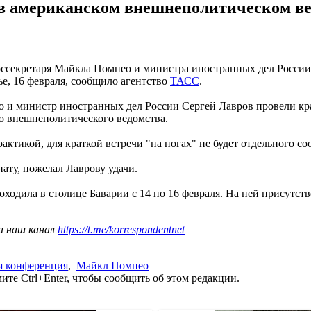
 в американском внешнеполитическом вед
ссекретаря Майкла Помпео и министра иностранных дел России 
ье, 16 февраля, сообщило агентство
ТАСС
.
 и министр иностранных дел России Сергей Лавров провели кр
го внешнеполитического ведомства.
рактикой, для краткой встречи "на ногах" не будет отдельного 
ту, пожелал Лаврову удачи.
дила в столице Баварии с 14 по 16 февраля. На ней присутствов
а наш канал
https://t.me/korrespondentnet
 конференция
,
Майкл Помпео
те Ctrl+Enter, чтобы сообщить об этом редакции.