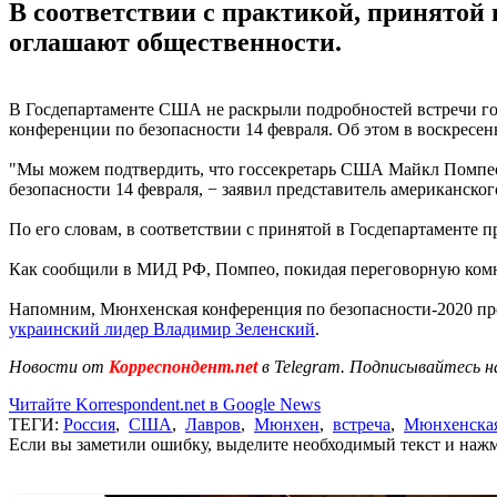
В соответствии с практикой, принятой
оглашают общественности.
В Госдепартаменте США не раскрыли подробностей встречи го
конференции по безопасности 14 февраля. Об этом в воскресен
"Мы можем подтвердить, что госсекретарь США Майкл Помпео
безопасности 14 февраля, − заявил представитель американско
По его словам, в соответствии с принятой в Госдепартаменте п
Как сообщили в МИД РФ, Помпео, покидая переговорную комна
Напомним, Мюнхенская конференция по безопасности-2020 прохо
украинский лидер Владимир Зеленский
.
Новости от
Корреспондент.net
в Telegram. Подписывайтесь н
Читайте Korrespondent.net в Google News
ТЕГИ:
Россия
,
США
,
Лавров
,
Мюнхен
,
встреча
,
Мюнхенская
Если вы заметили ошибку, выделите необходимый текст и нажми