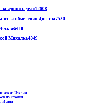
а завершить дело
12608
ы из-за обмеления Днестра
7530
Москве
6418
цкой Михалка
4849
ков из Италии
ы Ирана