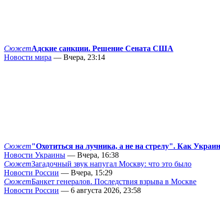
Сюжет
Адские санкции. Решение Сената США
Новости мира
— Вчера, 23:14
Сюжет
"Охотиться на лучника, а не на стрелу". Как Украи
Новости Украины
— Вчера, 16:38
Сюжет
Загадочный звук напугал Москву: что это было
Новости России
— Вчера, 15:29
Сюжет
Банкет генералов. Последствия взрыва в Москве
Новости России
— 6 августа 2026, 23:58