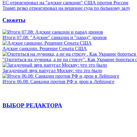
ЕС отреагировал на "адские санкции" США против России
Трамп резко отреагировал на решение суда по бальному залу
Сюжеты
Итоги 07.08: "Адские" санкции и "парад" дронов
Адские санкции. Решение Сената США
"Охотиться на лучника, а не на стрелу". Как Украине бороться 
Загадочный звук напугал Москву: что это было
Итоги 06.08: Санкции против РФ и дрон в Лейпциге
ВЫБОР РЕДАКТОРА