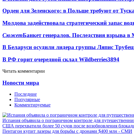
Орден для Зеленского: в Польше требуют от Туск
Молдова задействовала стратегический запас вод
Сюжет
Банкет генералов. Последствия взрыва в 
В Беларуси осудили лидера группы Ляпис Трубе
В РФ горит очередной склад Wildberries
3894
Читать комментарии
Новости мира
Последние
Популярные
Комментируемые
Испания объявила о пограничном контроле для путешественни
США перехватили более 50 судов после возобновления блокад
Пентагон купит лазеры для борьбы с дронами $400 млн - СМИ