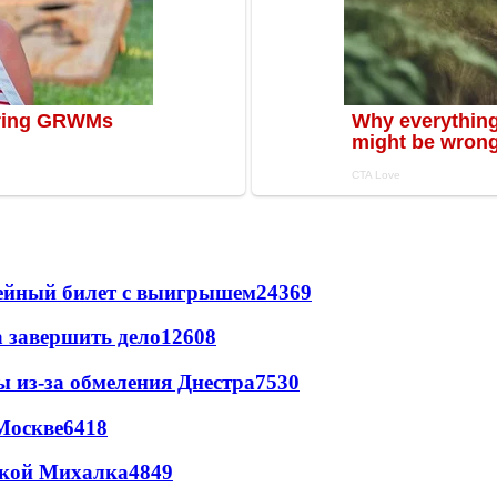
рейный билет с выигрышем
24369
а завершить дело
12608
ы из-за обмеления Днестра
7530
Москве
6418
цкой Михалка
4849