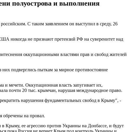
дени полуострова и выполнения
оссийским. С таким заявлением он выступил в среду, 26
США никогда не признают претензий РФ на суверенитет над
притеснения оккупационными властями прав и свобод жителей
из них подверглись пыткам за мирное противостояние
а и мечети. Оккупационная власть запугивает их,
ала почти 20 тыс. крымчан, нарушая международное право.
рекратить нарушения фундаментальных свобод в Крыму", -
я обречены на провал.
 в Крыму, ее агрессию против Украины на Донбассе, и будут
ться пока Россия не вернет Крым под контроль Украины и