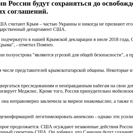
в России будут сохраняться до освобож
их соглашений.
А считают Крым – частью Украины и никогда не признают его р
дарственный департамент США.
подчеркнуто в нашей Крымской декларации в июле 2018 года, 
рыма", - отметил Помпео.
и полуострова "являются угрозой для общей безопасности", а 
том числе представителей крымскотатарской общины. Некоторые 
ергаться преследованиям и неоправданным набегам на свои дом
изирует Меджлис. Кроме того, Россия принудительно мобилизов
она неправомерно заключила за мирное инакомыслие, а также п
 дезинформацией легитимизировать аннексию - однако эти усили
оторое продолжается. США осуждают незаконные действия России
твенный секретарь США. Он добавил, что Санкции будут сохраня