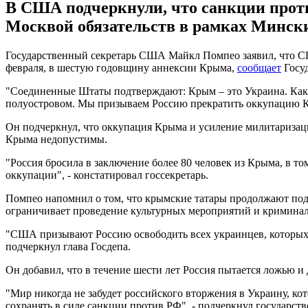
В США подчеркнули, что санкции проти
Москвой обязательств в рамках Минск
Государственный секретарь США Майкл Помпео заявил, что СШ
февраля, в шестую годовщину аннексии Крыма,
сообщает
Госу
"Соединенные Штаты подтверждают: Крым – это Украина. Как 
полуостровом. Мы призываем Россию прекратить оккупацию К
Он подчеркнул, что оккупация Крыма и усиление милитаризаци
Крыма недопустимы.
"Россия бросила в заключение более 80 человек из Крыма, в 
оккупации", - констатировал госсекретарь.
Помпео напомнил о том, что крымские татары продолжают подв
ограничивает проведение культурных мероприятий и криминал
"США призывают Россию освободить всех украинцев, которых 
подчеркнул глава Госдепа.
Он добавил, что в течение шести лет Россия пытается ложью и
"Мир никогда не забудет российского вторжения в Украину, к
сохранять в силе санкции против РФ", - подчеркнул государс