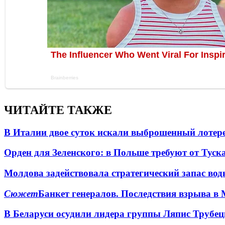
ЧИТАЙТЕ ТАКЖЕ
В Италии двое суток искали выброшенный лоте
Орден для Зеленского: в Польше требуют от Туск
Молдова задействовала стратегический запас вод
Сюжет
Банкет генералов. Последствия взрыва в 
В Беларуси осудили лидера группы Ляпис Трубе