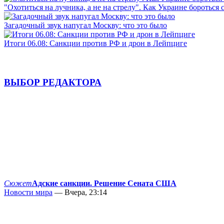
"Охотиться на лучника, а не на стрелу". Как Украине бороться 
Загадочный звук напугал Москву: что это было
Итоги 06.08: Санкции против РФ и дрон в Лейпциге
ВЫБОР РЕДАКТОРА
Сюжет
Адские санкции. Решение Сената США
Новости мира
— Вчера, 23:14