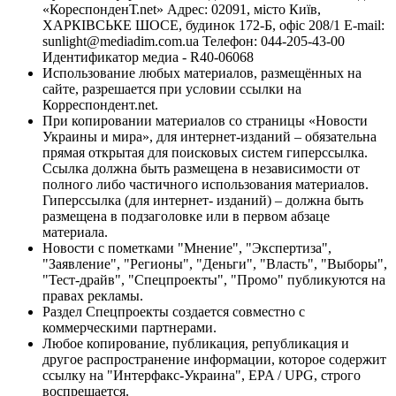
«КореспонденТ.net» Адрес: 02091, місто Київ,
ХАРКІВСЬКЕ ШОСЕ, будинок 172-Б, офіс 208/1 E-mail:
sunlight@mediadim.com.ua
Телефон: 044-205-43-00
Идентификатор медиа - R40-06068
Использование любых материалов, размещённых на
сайте, разрешается при условии ссылки на
Корреспондент.net.
При копировании материалов со страницы «Новости
Украины и мира», для интернет-изданий – обязательна
прямая открытая для поисковых систем гиперссылка.
Ссылка должна быть размещена в независимости от
полного либо частичного использования материалов.
Гиперссылка (для интернет- изданий) – должна быть
размещена в подзаголовке или в первом абзаце
материала.
Новости с пометками "Мнение", "Экспертиза",
"Заявление", "Регионы", "Деньги", "Власть", "Выборы",
"Тест-драйв", "Спецпроекты", "Промо" публикуются на
правах рекламы.
Раздел Спецпроекты создается совместно с
коммерческими партнерами.
Любое копирование, публикация, републикация и
другое распространение информации, которое содержит
ссылку на "Интерфакс-Украина", EPA / UPG, строго
воспрещается.