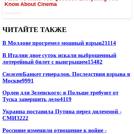
ЧИТАЙТЕ ТАКЖЕ
В Молдове прогремел мощный взрыв
21114
В Италии двое суток искали выброшенный
лотерейный билет с выигрышем
15482
Сюжет
Банкет генералов. Последствия взрыва в
Москве
9991
Орден для Зеленского: в Польше требуют от
Туска завершить дело
4119
Украина поставила Путина перед дилеммой -
СМИ
3222
Россияне изменили отношение к войне -