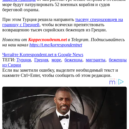
море будут патрулировать 52 военных корабля и судов
береговой охраны.
При этом Турция решила направить
тысячу спецназовцев на
границу с Грецией
, чтобы всячески препятствовать
возвращению тысяч сирийских беженцев из Греции.
Новости от
Корреспондент.net
в Telegram. Подписывайтесь
на наш канал
https://t.me/korrespondentnet
Читайте Korrespondent.net в Google News
ТЕГИ:
Турция
,
Греция
,
море
,
беженцы
,
мигранты
,
беженцы
из Сирии
Если вы заметили ошибку, выделите необходимый текст и
нажмите Ctrl+Enter, чтобы сообщить об этом редакции.