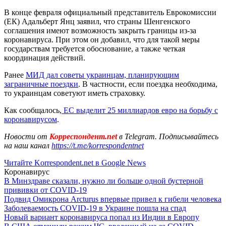
В конце февраля официальный представитель Еврокомиссии
(ЕК) Адальберт Янц заявил, что страны Шенгенского
соглашения имеют возможность закрыть границы из-за
коронавируса. При этом он добавил, что для такой меры
государствам требуется обоснование, а также четкая
координация действий.
Ранее
МИД дал советы украинцам, планирующим
заграничные поездки
. В частности, если поездка необходима,
то украинцам советуют иметь страховку.
Как сообщалось,
ЕС выделит 25 миллиардов евро на борьбу с
коронавирусом
.
Новости от
Корреспондент.net
в Telegram. Подписывайтесь
на наш канал
https://t.me/korrespondentnet
Читайте Korrespondent.net в Google News
Коронавирус
В Минздраве сказали, нужно ли больше одной бустерной
прививки от COVID-19
Подвид Омикрона Arcturus впервые привел к гибели человека
Заболеваемость COVID-19 в Украине пошла на спад
Новый вариант коронавируса попал из Индии в Европу