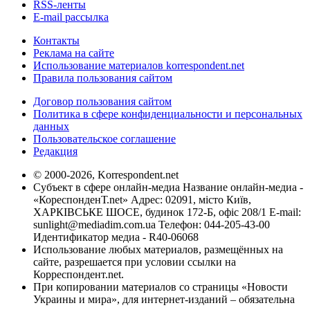
RSS-ленты
E-mail рассылка
Контакты
Реклама на сайте
Использование материалов korrespondent.net
Правила пользования сайтом
Договор пользования сайтом
Политика в сфере конфиденциальности и персональных
данных
Пользовательское соглашение
Редакция
© 2000-2026, Korrespondent.net
Субъект в сфере онлайн-медиа Название онлайн-медиа -
«КореспонденТ.net» Адрес: 02091, місто Київ,
ХАРКІВСЬКЕ ШОСЕ, будинок 172-Б, офіс 208/1 E-mail:
sunlight@mediadim.com.ua
Телефон: 044-205-43-00
Идентификатор медиа - R40-06068
Использование любых материалов, размещённых на
сайте, разрешается при условии ссылки на
Корреспондент.net.
При копировании материалов со страницы «Новости
Украины и мира», для интернет-изданий – обязательна